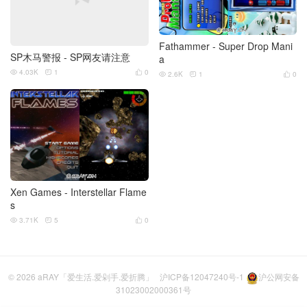
Fathammer - Super Drop Mani
SP木马警报 - SP网友请注意
a
4.03K
1
0



2.6K
1
0



Xen Games - Interstellar Flame
s
3.71K
5
0



© 2026
aRAY「爱生活.爱剁手.爱折腾」
沪ICP备12047240号-1
沪公网安备
31023002000361号