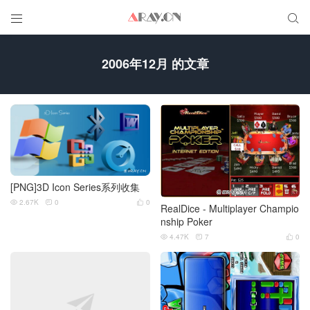


2006年12月 的文章
[PNG]3D Icon Series系列收集
2.67K
0
0



RealDice - Multiplayer Champio
nship Poker
4.47K
7
0


