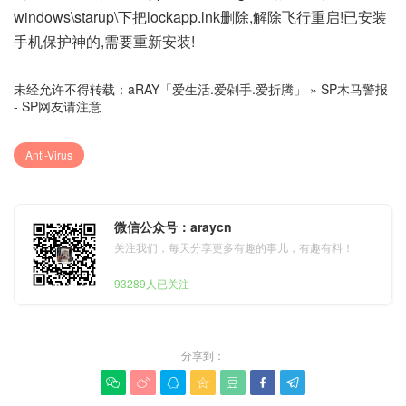
windows\starup\下把lockapp.lnk删除,解除飞行重启!已安装
手机保护神的,需要重新安装!
未经允许不得转载：
aRAY「爱生活.爱剁手.爱折腾」
»
SP木马警报
- SP网友请注意
Anti-Virus
微信公众号：araycn
关注我们，每天分享更多有趣的事儿，有趣有料！
93289人已关注
分享到：






