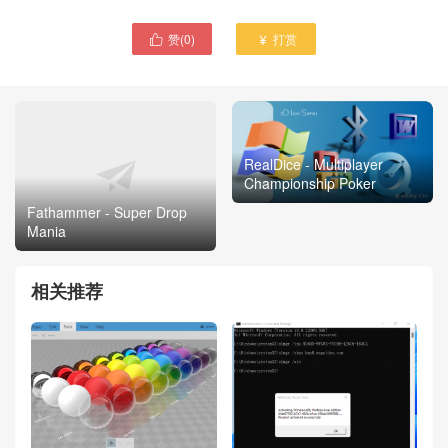
赞(
0
)
打赏


RealDice - Multiplayer
Championship Poker
Fathammer - Super Drop
Mania
相关推荐