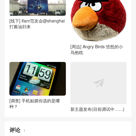
[线下] ifanr范友会@shanghai
打酱油归来
[周边] Angry Birds 愤怒的小
鸟抱枕
[调查] 手机贴膜你选的是哪
种？
新主题发布(目前调试中……)
评论
1