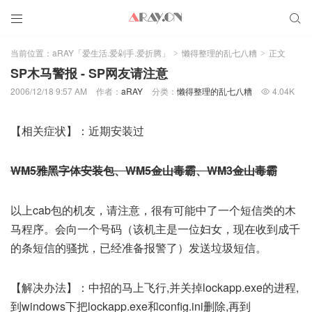


当前位置：
aRAY「爱生活.爱剁手.爱折腾」
懒得整理的乱七八糟
正文
>
>
SP木马警报 - SP网友请注意
2006/12/18 9:57 AM
作者：
aRAY
分类：
懒得整理的乱七八糟
4.04K

【相关症状】：近期安装过
WM5雅黑字体安装包、WM5金山毒霸、WM3金山毒霸
以上cab包的机友，请注意，很有可能中了一个短信类的木
马程序。会向一个号码（该机主是一位妇女，现在收到成千
的条短信的骚扰，已经准备报警了）发送垃圾短信。
【解决办法】：中招的马上飞行,并关掉lockapp.exe的进程,
到windows下把lockapp.exe和config.ini删除,再到