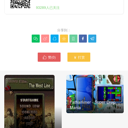
93289人已关注
分享到：







赞(
0
)
打赏


Fathammer - Super Drop
Mania