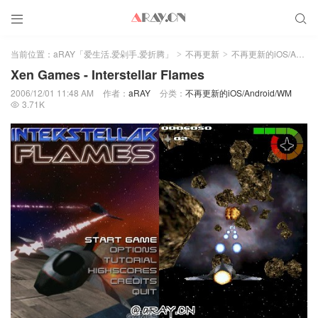


当前位置：
aRAY「爱生活.爱剁手.爱折腾」
不再更新
不再更新的iOS/Android/WM
>
>
Xen Games - Interstellar Flames
2006/12/01 11:48 AM
作者：
aRAY
分类：
不再更新的iOS/Android/WM
3.71K
