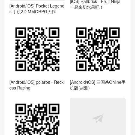
[iOS] Halfbrick - Fruit Ninja
[Android/iOS] Pocket Legend
一起来切水果吧！
s 手机3D MMORPG大作
[Android/iOS] polarbit - Reckl
[Android/iOS] 三国杀Online手
ess Racing
机版(封测)