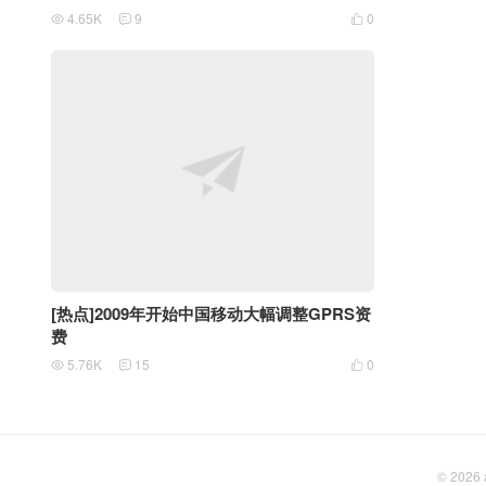
4.65K
9
0



[热点]2009年开始中国移动大幅调整GPRS资
费
5.76K
15
0



© 2026