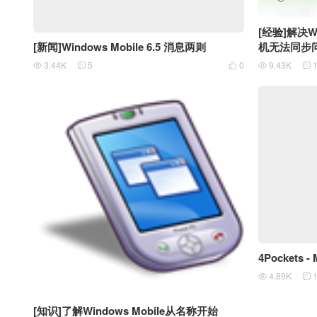
[经验]解决Wi
[新闻]Windows Mobile 6.5 消息两则
机无法同步
3.44K
5
0
9.43K





4Pockets - 
4.89K


[知识]了解Windows Mobile从名称开始