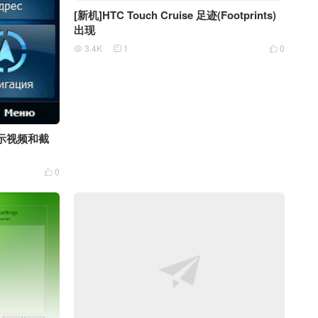
[新机]HTC Touch Cruise 足迹(Footprints)
出现
3.4K
1
0



的演示视频和截
0
