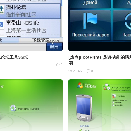
泡论坛工具3G坛
[热点]FootPrints 足迹功能
图
1
0

2.34K
0

