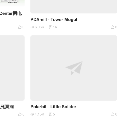
 Center两电
PDAmill - Tower Mogul
6.06K
16
0
0




锁死漏洞
Polarbit - Little Soilder
0
4.15K
5
6



