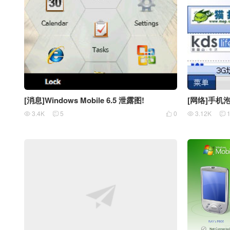
[消息]Windows Mobile 6.5 泄露图!
[网络]手机
3.4K
5
0
3.12K




