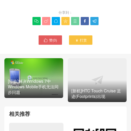
分享到：







赞(
0
)
打赏


[经验]解决Windows 7中
Windows Mobile手机无法同
[新机]HTC Touch Cruise 足
步问题
迹(Footprints)出现
相关推荐