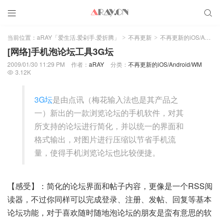


当前位置：
aRAY「爱生活.爱剁手.爱折腾」
不再更新
不再更新的iOS/Android/WM
>
>
[网络]手机泡论坛工具3G坛
2009/01/30 11:29 PM
作者：
aRAY
分类：
不再更新的iOS/Android/WM
3.12K

3G坛
是由点讯（梅花输入法也是其产品之
一）新出的一款浏览论坛的手机软件，对其
所支持的论坛进行简化，并以统一的界面和
格式输出，对图片进行压缩以节省手机流
量，使得手机浏览论坛也比较便捷。
【感受】：简化的论坛界面和帖子内容，更像是一个RSS阅
读器，不过你同样可以完成登录、注册、发帖、回复等基本
论坛功能，对于喜欢随时随地泡论坛的朋友是蛮有意思的软