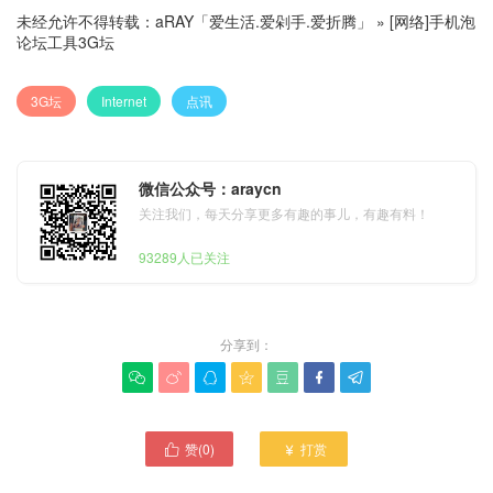
未经允许不得转载：
aRAY「爱生活.爱剁手.爱折腾」
»
[网络]手机泡
论坛工具3G坛
3G坛
Internet
点讯
微信公众号：araycn
关注我们，每天分享更多有趣的事儿，有趣有料！
93289人已关注
分享到：







赞(
0
)
打赏

