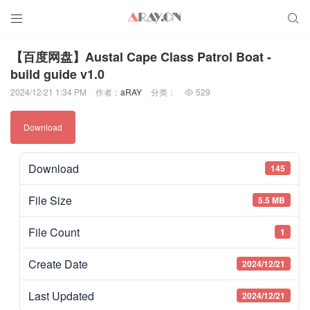


【百度网盘】Austal Cape Class Patrol Boat -
build guide v1.0
2024/12/21 1:34 PM
作者：
aRAY
分类：
529

Download
Download
145
File Size
5.5 MB
File Count
1
Create Date
2024/12/21
Last Updated
2024/12/21