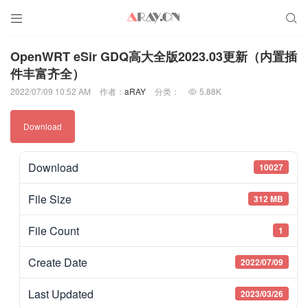


OpenWRT eSir GDQ高大全版2023.03更新（内置插
件丰富齐全）
2022/07/09 10:52 AM
作者：
aRAY
分类：
5.88K

Download
Download
10027
File Size
312 MB
File Count
1
Create Date
2022/07/09
Last Updated
2023/03/26