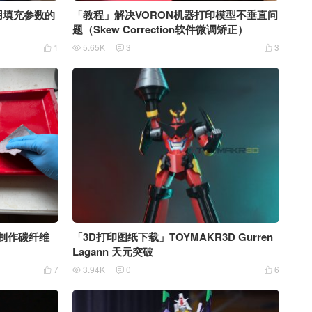
 常用填充参数的
「教程」解决VORON机器打印模型不垂直问
题（Skew Correction软件微调矫正）
1
5.65K
3
3




 制作碳纤维
「3D打印图纸下载」TOYMAKR3D Gurren
Lagann 天元突破
7
3.94K
0
6



