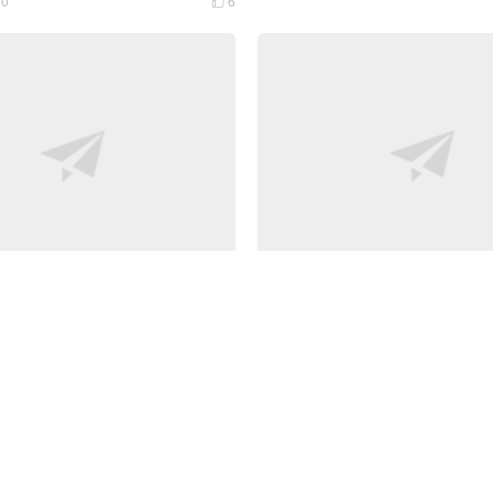
0
6

spberryPi树莓派刷 创想云 手
「3D打印」1比8 Buggy RC
展包：旅行架）
0
3
8.75K
1


