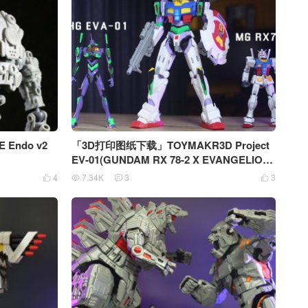
Endo v2
「3D打印图纸下载」TOYMAKR3D Project
EV-01(GUNDAM RX 78-2 X EVANGELION
01)
4
7.34K
3
3



