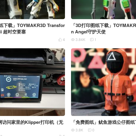
下载」TOYMAKR3D Transfor
「3D打印图纸下载」TOYMAKR3D
krii 超时空要塞
n Angel守护天使
0
4
3.84K
1



访问家里的Klipper打印机（无
「免费图纸」鱿鱼游戏公仔图纸
3.8K
0

