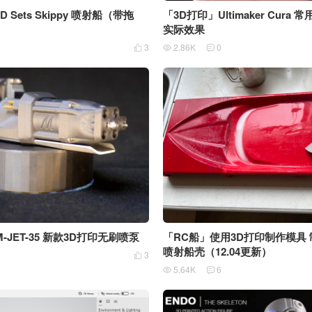
 Sets Skippy 喷射船（带拖
「3D打印」Ultimaker Cura
实际效果
3
2.86K
0



JET-35 新款3D打印无刷喷泵
「RC船」使用3D打印制作模具
喷射船壳（12.04更新）
1
3

5.64K
6

