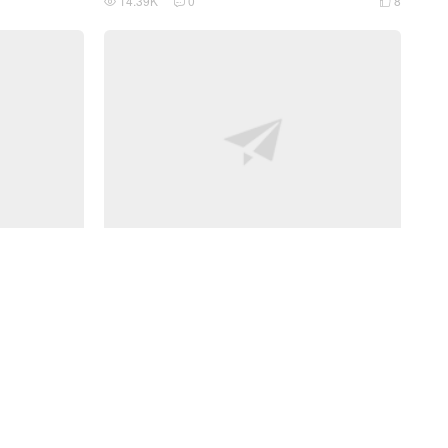
14.39K
0
8



遥控越野车（扩
「3D打印」1比8 Buggy RC遥控越野车
5.33K
2
10



63
