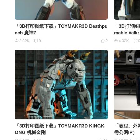
「3D打印图纸下载」TOYMAKR3D Deathpu
「3D打印图纸
nch 魔神Z
mable Val
3.92K
0
2
4.32K





「3D打印图纸下载」TOYMAKR3D KINGK
「教程」外网
ONG 机械金刚
需公网IP）