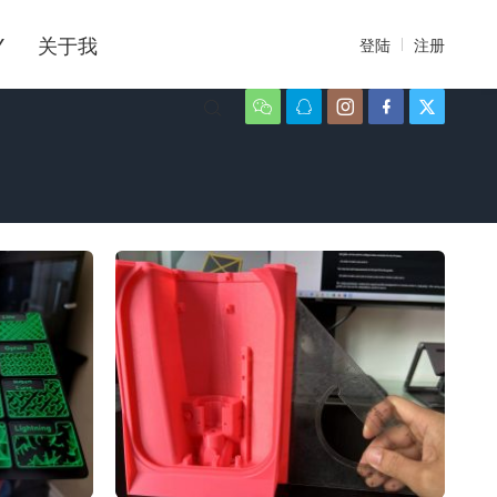
Y
关于我
登陆
注册





