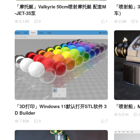
「摩托艇」Valkyrie 50cm喷射摩托艇 配套M
「喷射船」3D
-JET-35泵
车）
2.12K
0
1
2.3K
0





「3D打印」Windows 11默认打开STL软件 3
「喷射船」M-
D Builder
5.01K


7.93K
0
7


