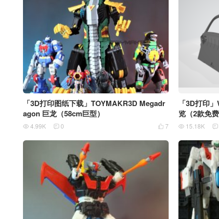
「3D打印图纸下载」TOYMAKR3D Megadr
「3D打印」W
agon 巨龙（58cm巨型）
览（2款免
4.99K
0
7
15.18K




