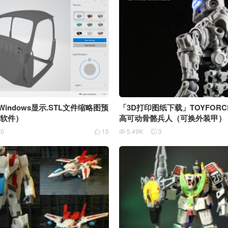
indows显示.STL文件缩略图预
「3D打印图纸下载」TOYFORCE 
费软件）
高可动骨骼兵人（可换外装甲）
0
15
5.49K
3


