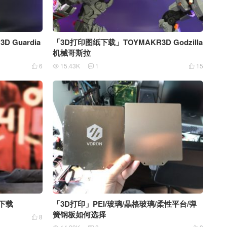
 Guardia
「3D打印图纸下载」TOYMAKR3D Godzilla
机械哥斯拉
6
15.43K
1
15




下载
「3D打印」PEI/玻璃/晶格玻璃/柔性平台/弹
簧钢板如何选择
8
