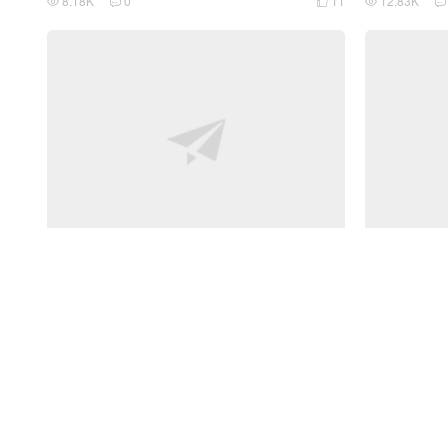
8.18K
0
11
12.83K





「Ender3」2.7元包邮的近程改装（最性价比
「创想云」Ra
的近程改装方案）
把手教程
4.33K
0
2
5.63K




