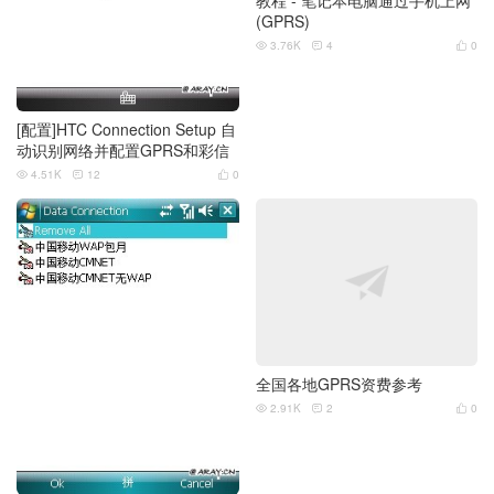
(GPRS)
3.76K
4
0



[配置]HTC Connection Setup 自
动识别网络并配置GPRS和彩信
4.51K
12
0



全国各地GPRS资费参考
2.91K
2
0


