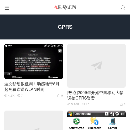


GPRS
这次移动很低调！动感地带8月
起免费赠送WLAN时间
[热点]2009年开始中国移动大幅
4.3K
7
0



调整GPRS资费
5.76K
15
0


