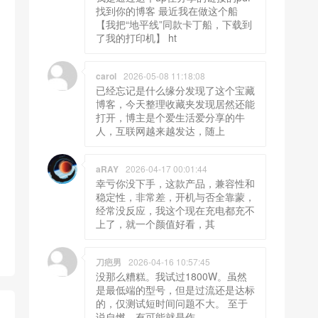
找到你的博客 最近我在做这个船
【我把“地平线”同款卡丁船，下载到
了我的打印机】 ht
carol
2026-05-08 11:18:08
已经忘记是什么缘分发现了这个宝藏
博客，今天整理收藏夹发现居然还能
打开，博主是个爱生活爱分享的牛
人，互联网越来越发达，随上
aRAY
2026-04-17 00:01:44
幸亏你没下手，这款产品，兼容性和
稳定性，非常差，开机与否全靠蒙，
经常没反应，我这个现在充电都充不
上了，就一个颜值好看，其
刀疤男
2026-04-16 10:57:45
没那么糟糕。我试过1800W。虽然
是最低端的型号，但是过流还是达标
的，仅测试短时间问题不大。 至于
说自燃，有可能就是作