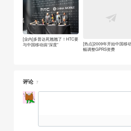
[业内]多普达死翘翘了！HTC要
[热点]2009年开始中国移
与中国移动搞“深度”
幅调整GPRS资费
评论
7