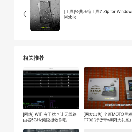
[工具]经典压缩工具7-Zip for Window

Mobile
相关推荐
[网络] WIFI有干扰？让无线路
[网友出售] 全新MOTO里
由器5GHz频段拯救你吧
T702(行货带wifi附大礼包)