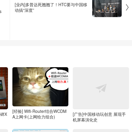
[业内]多普达死翘翘了！HTC要与中国移

动搞“深度”
s
[经验] Wifi-Router结合WCDM
程碑X
[广告]中国移动玩创意 展现手
A上网卡(上网给力组合)
机屏幕演化史