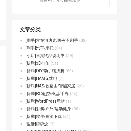
文章分类
[剁手]常在河边走/哪有不剁手
(89)
[剁手]汽车/摩托
(24)
[小店]售卖物品说明书
(29)
[折腾]3D打印
(51)
[折腾]DIY/动手瞎折腾
(60)
[折腾]HAM无线电
(7)
[折腾]NAS/软路由/智能家居
(29)
[折腾]RC遥控/模型/手办
(24)
[折腾]WordPress网站
(1)
[折腾]射箭/户外/运动健身
(39)
[折腾]软件/资源下载
(21)
[生活]碎碎念
(3)