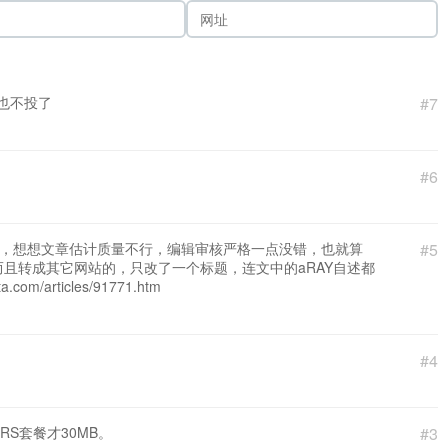
也不投了
#7
#6
了，想想文章估计质量不行，编辑审核严格一点没错，也就算
#5
而且转成其它网站的，只改了一个标题，连文中的aRAY自述都
m/articles/91771.htm
#4
RS套餐才30MB。
#3