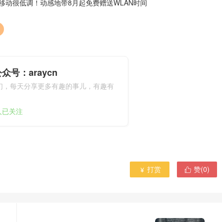
移动很低调！动感地带8月起免费赠送WLAN时间
众号：araycn
们，每天分享更多有趣的事儿，有趣有
9人已关注
打赏
赞(
0
)

