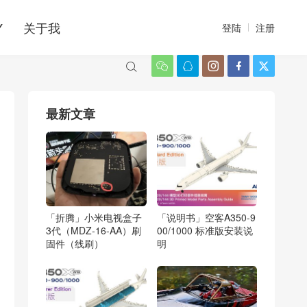
Y
关于我
登陆
注册






最新文章
「折腾」小米电视盒子
「说明书」空客A350-9
3代（MDZ-16-AA）刷
00/1000 标准版安装说
固件（线刷）
明