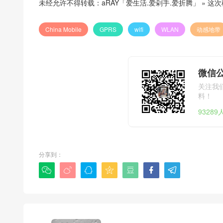
未经允许不得转载：
aRAY「爱生活.爱剁手.爱折腾」
»
这次
China Mobile
GPRS
wifi
WLAN
动感地带
微信公
关注我
料！
9328
分享到：






