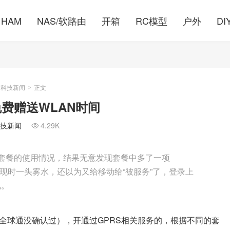
HAM
NAS/软路由
开箱
RC模型
户外
DI
的科技新闻
正文
>
费赠送WLAN时间
技新闻
4.29K

手机套餐的使用情况，结果无意发现套餐中多了一项
发现时一头雾水，还以为又给移动给“被服务”了，登录上
况。
全球通没确认过），开通过GPRS相关服务的，根据不同的套