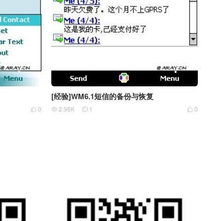
[经验]WM6.1短信的备份与恢复
0
2.96K
1
0



