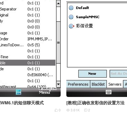
闭WM6.1的短信聊天模式
[教程]正确收发彩信的设置方法
7
0
3.61K
2


