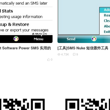
et Software Power SMS 实用的
[工具]SMS Nuke 短信轰炸工具
4.73K
9


4
0
