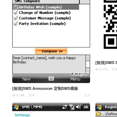
[短信]SMS
3.57K


[短信]SMS Announcer 定制SMS模板
3.15K
4
0


