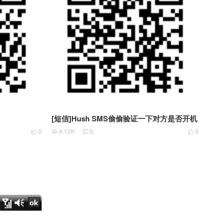
[短信]Hush SMS偷偷验证一下对方是否开机
0
4.12K
5
0



