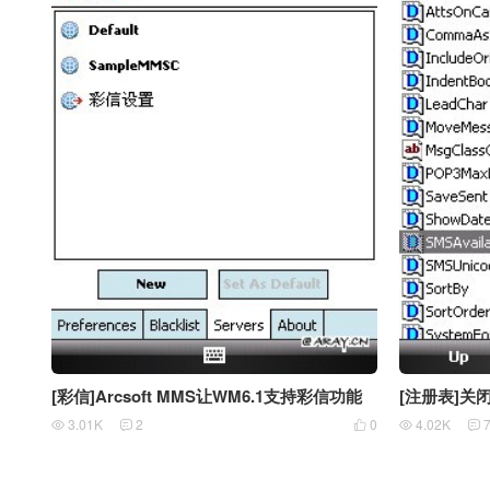
[彩信]Arcsoft MMS让WM6.1支持彩信功能
[注册表]关
3.01K
2
0
4.02K




