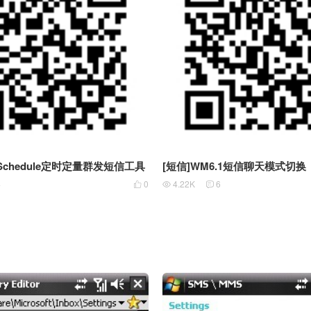
 Schedule定时定量群发短信工具
[短信]WM6.1短信聊天模式切换
4
0
4.22K
6


