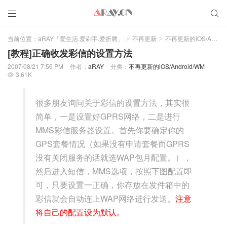


当前位置：
aRAY「爱生活.爱剁手.爱折腾」
不再更新
不再更新的iOS/Android/WM
>
>
[教程]正确收发彩信的设置方法
2007/08/21 7:56 PM
作者：
aRAY
分类：
不再更新的iOS/Android/WM
3.61K

很多朋友询问关于彩信的设置方法，其实很
简单，一是设置好GPRS网络，二是进行
MMS彩信服务器设置。首先你要确定你的
GPS套餐情况（如果没有申请套餐而GPRS
没有关闭服务的话就选WAP包月配置。），
然后进入短信，MMS选项，按照下图配置即
可，只要设置一正确，你存放在发件箱中的
彩信就会自动连上WAP网络进行发送。
注意
将自己的配置设为默认。