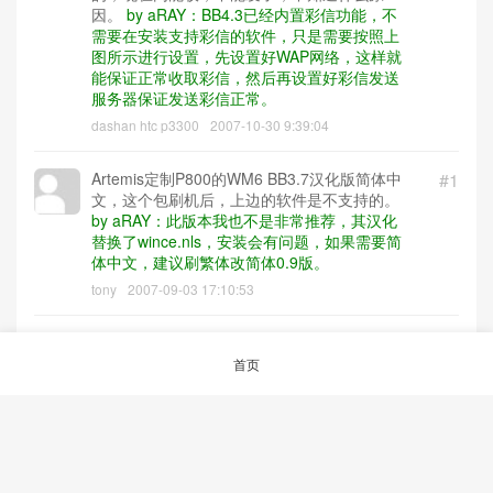
因。
by aRAY：BB4.3已经内置彩信功能，不
需要在安装支持彩信的软件，只是需要按照上
图所示进行设置，先设置好WAP网络，这样就
能保证正常收取彩信，然后再设置好彩信发送
服务器保证发送彩信正常。
dashan htc p3300
2007-10-30 9:39:04
Artemis定制P800的WM6 BB3.7汉化版简体中
#1
文，这个包刷机后，上边的软件是不支持的。
by aRAY：此版本我也不是非常推荐，其汉化
替换了wince.nls，安装会有问题，如果需要简
体中文，建议刷繁体改简体0.9版。
tony
2007-09-03 17:10:53
首页
© 2026
aRAY「爱生活.爱剁手.爱折腾」
沪ICP备12047240号-1
沪公网安备
31023002000361号