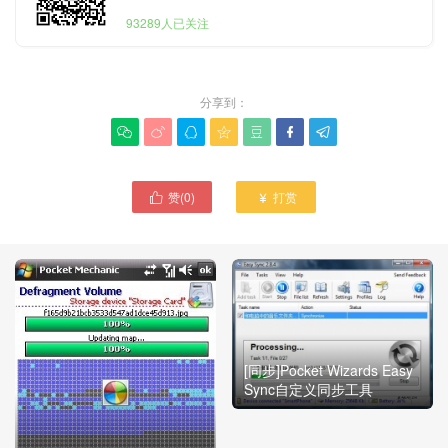
93289人已关注
分享到：







赞(
0
)
打赏


[同步]Pocket Wizards Easy
Sync自定义同步工具