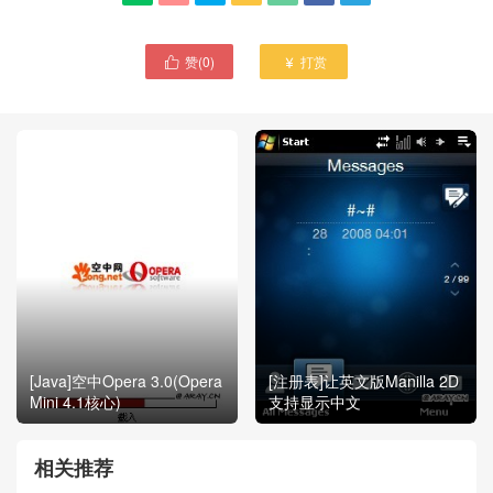
赞(
0
)
打赏


[Java]空中Opera 3.0(Opera
[注册表]让英文版Manilla 2D
Mini 4.1核心)
支持显示中文
相关推荐