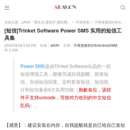


当前位置：
aRAY「爱生活.爱剁手.爱折腾」
不再更新
不再更新的iOS/Android/WM
>
>
[短信]Trinket Software Power SMS 实用的短信工
具集
2008/09/28 5:08 PM
作者：
aRAY
分类：
不再更新的iOS/Android/WM
3.39K

Power SMS
是由Trinket Software出品的一款
短信增强工具，能够完成自我提醒、群发短
信、自动短信回复、定时群发短信、短信统
计和短信备份6大实用功能（
抱歉各位，该软
件不支持unicode，导致对方收到的中文短信
乱码
）。
【感受】：建议安装在内存，自我提醒就是自己给自己发短