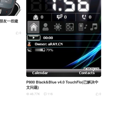
1的朋友一些建
0

P800 Black&Blue v4.0 TouchFlo(已解决中
文问题)
46.77K
116
0


