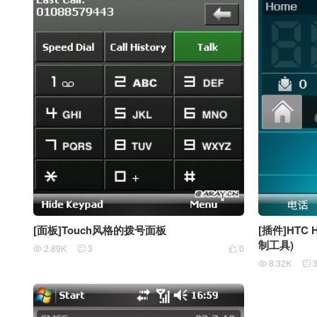
[面板]Touch风格的拨号面板
[插件]HTC 
制工具)
2.89K
3
0



8.32K

