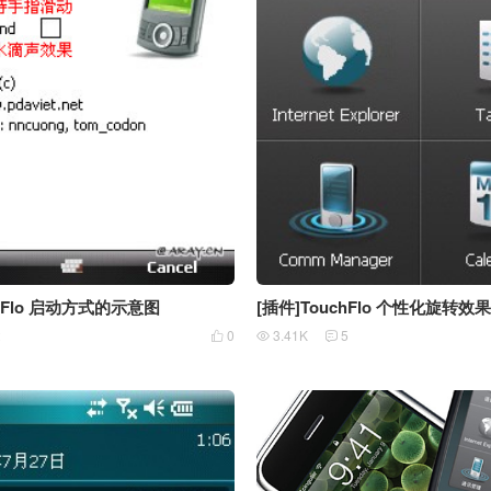
chFlo 启动方式的示意图
[插件]TouchFlo 个性化旋转效
2
0
3.41K
5


