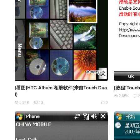
[看图]HTC Album 相册软件(来自Touch Dua
[教程]Tou
l)
2.85K


5.34K
13
0


