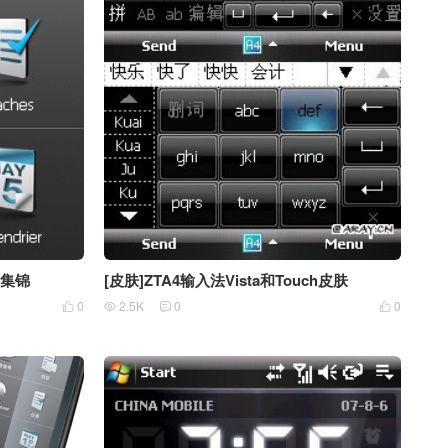
果集锦
[皮肤]ZTA4输入法Vista和Touch皮肤
0
2.5K
0
0



