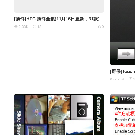
[插件]HTC 插件全集(11月16日更新，31款)
9.33K
18
0



[屏保]Touch
2.26K

