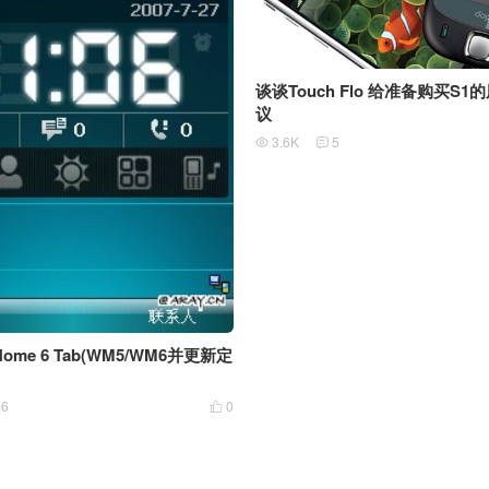
谈谈Touch Flo 给准备购买S
议
3.6K
5


Home 6 Tab(WM5/WM6并更新定
36
0
