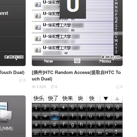
ouch Dual)
[插件]HTC Random Access(提取自HTC To
uch Dual)
0

3.52K
6
0


