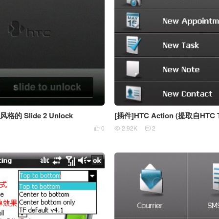
风格的 Slide 2 Unlock
[插件]HTC Action (提取自HTC T
1
0
2.92K
2


