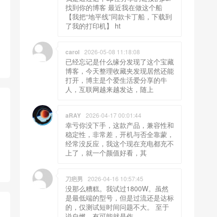
找到你的博客 最近我在做这个船
【我把“地平线”同款卡丁船，下载到
了我的打印机】 ht
carol
2026-05-08 11:18:08
已经忘记是什么缘分发现了这个宝藏
博客，今天整理收藏夹发现居然还能
打开，博主是个爱生活爱分享的牛
人，互联网越来越发达，随上
aRAY
2026-04-17 00:01:44
幸亏你没下手，这款产品，兼容性和
稳定性，非常差，开机与否全靠蒙，
经常没反应，我这个现在充电都充不
上了，就一个颜值好看，其
刀疤男
2026-04-16 10:57:45
没那么糟糕。我试过1800W。虽然
是最低端的型号，但是过流还是达标
的，仅测试短时间问题不大。 至于
说自燃，有可能就是作