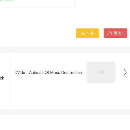
打赏
赞(
0
)



DVide - Animals Of Mass Destruction
ch