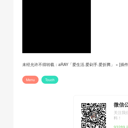
未经允许不得转载：
aRAY「爱生活.爱剁手.爱折腾」
»
[插件
Menu
Touch
微信公
关注我
料！
9328