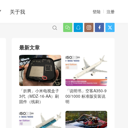
Y
关于我
登陆
注册






最新文章
「折腾」小米电视盒子
「说明书」空客A350-9
3代（MDZ-16-AA）刷
00/1000 标准版安装说
固件（线刷）
明