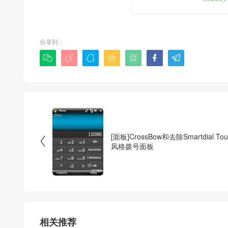
分享到：







[面板]CrossBow和去除Smartdial Tou

风格拨号面板
相关推荐