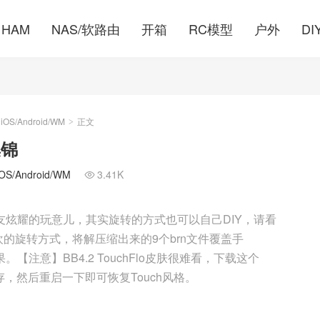
HAM
NAS/软路由
开箱
RC模型
户外
DI
S/Android/WM
正文
>
集锦
/Android/WM
3.41K

多朋友炫耀的玩意儿，其实旋转的方式也可以自己DIY，请看
的旋转方式，将解压缩出来的9个brn文件覆盖手
。【注意】BB4.2 TouchFlo皮肤很难看，下载这个
装手机内存，然后重启一下即可恢复Touch风格。