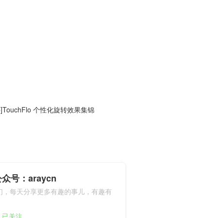
]TouchFlo 个性化旋转效果集锦
众号：araycn
们，每天分享更多有趣的事儿，有趣有
9人已关注