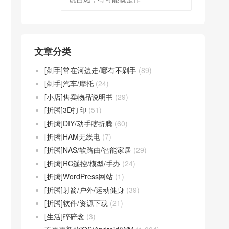
文章分类
[剁手]常在河边走/哪有不剁手
(89)
[剁手]汽车/摩托
(24)
[小店]售卖物品说明书
(29)
[折腾]3D打印
(51)
[折腾]DIY/动手瞎折腾
(60)
[折腾]HAM无线电
(7)
[折腾]NAS/软路由/智能家居
(29)
[折腾]RC遥控/模型/手办
(24)
[折腾]WordPress网站
(1)
[折腾]射箭/户外/运动健身
(39)
[折腾]软件/资源下载
(21)
[生活]碎碎念
(3)