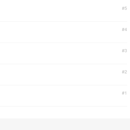
#5
#4
#3
#2
#1