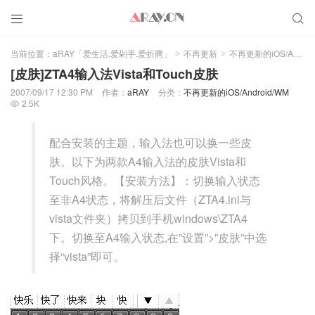


当前位置：
aRAY「爱生活.爱剁手.爱折腾」
不再更新
不再更新的iOS/Android/WM
>
>
[皮肤]ZTA4输入法Vista和Touch皮肤
2007/09/17 12:30 PM
作者：
aRAY
分类：
不再更新的iOS/Android/WM
2.5K

配合安装的主题，输入法也可以换一些皮
肤。以下为两款A4输入法的皮肤Vista和
Touch风格。【安装方法】：切换输入状态
至非A4状态，将解压后文件（ZTA4.ini与
vista文件夹）拷贝到手机windows\ZTA4
下。切换至A4输入状态,在”设置”>”皮肤”中选
择“vista”即可。