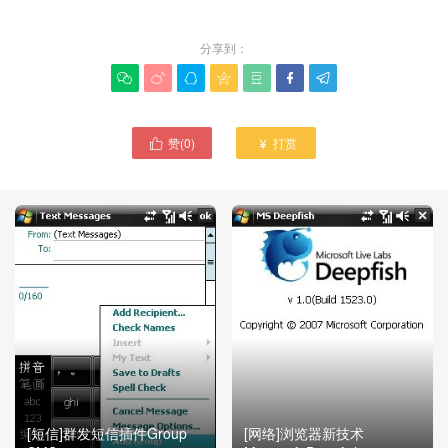
分享到：







赞(
0
)
打赏


[短信]群发短信插件Group
[网络]浏览器新技术