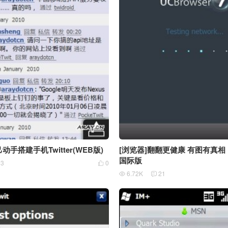
]自己动手搭建手机Twitter(WEB版)
[浏览器]翻翻更健康 有图有真相 U
国际版
13
0

6.72K
21

