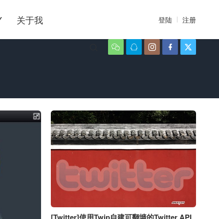
Y
关于我
登陆
注册






[Twitter]使用Twip自建可翻墙的Twitter API