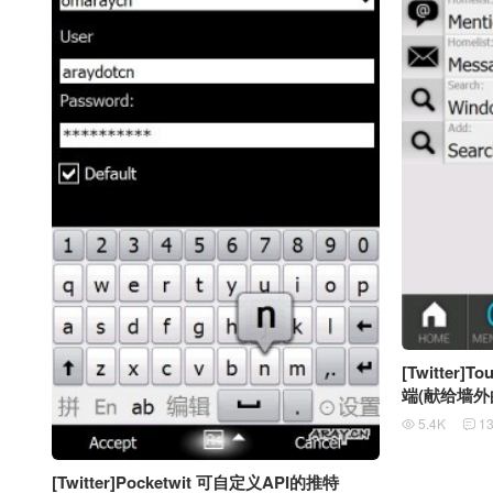
[Twitter]
端(献给墙外
5.4K
1


[Twitter]Pocketwit 可自定义API的推特