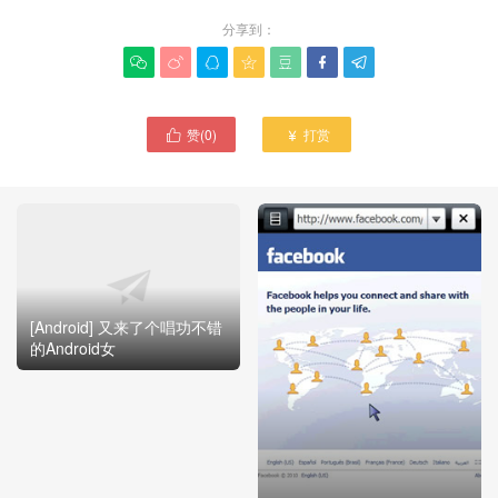
分享到：







赞(
0
)
打赏


[Android] 又来了个唱功不错
的Android女