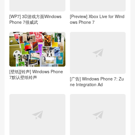
[WP7] 3D游戏方面Windows
[Preview] Xbox Live for Wind
Phone 7很威武
ows Phone 7
[壁纸][铃声] Windows Phone
7默认壁纸铃声
[广告] Windows Phone 7: Zu
ne Integration Ad