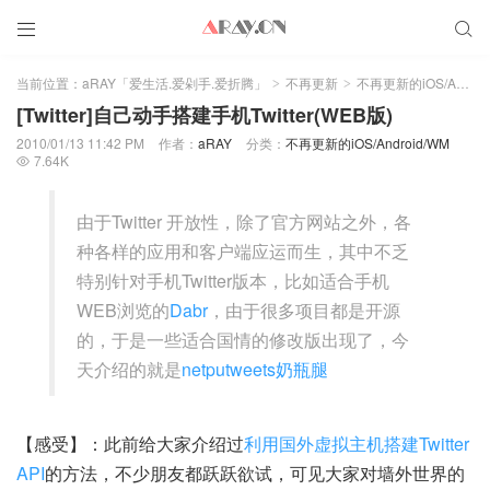


当前位置：
aRAY「爱生活.爱剁手.爱折腾」
不再更新
不再更新的iOS/Android/WM
>
>
[Twitter]自己动手搭建手机Twitter(WEB版)
2010/01/13 11:42 PM
作者：
aRAY
分类：
不再更新的iOS/Android/WM
7.64K

由于Twitter 开放性，除了官方网站之外，各
种各样的应用和客户端应运而生，其中不乏
特别针对手机Twitter版本，比如适合手机
WEB浏览的
Dabr
，由于很多项目都是开源
的，于是一些适合国情的修改版出现了，今
天介绍的就是
netputweets奶瓶腿
【感受】：此前给大家介绍过
利用国外虚拟主机搭建Twitter
API
的方法，不少朋友都跃跃欲试，可见大家对墙外世界的