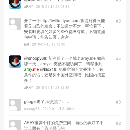
aRAY
2010-01-15 22:08:31
开了一个http://twitter.tyue.com/但是好像只能
#5
看见自己的发言，不知道对不对，帮忙看下，
安装时要填的好多的KEY都没有填，不知道如
何申请，能告知否，谢谢
irat
2010-01-15 18:18:30
@
snoopy66
: 新注册了一个域名aray.me 如果
#4
哪一天，aray.cn突然不能访问了，请移步到
aray
.me
@
kid219
: 免费空间不太关注了，有
条件的话，还是买个国外空间吧，比国内便宜
多了
aRAY
2010-01-14 23:12:39
google走了,天更黑了......
#3
snoopy66
2010-01-14 21:09:41
ARAY推荐个好的免费空间，自己的弄好了不
#2
过上面有广告老恶心的