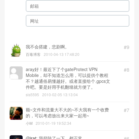
我不会搭建，悲剧啊。
#9
百毒博客
2010-04-13 17:48:20
aray好！最近下了个gateProtect VPN
#8
Mobile，却不知道怎么用，可以提供个教程
不？越通俗易懂越好。或者直接给个.gpcs文
件吧。要是好用手机翻墙就方便了。
sis5595
2010-02-05 13:13:04
额~文件和流量大不大的~不大我有一个收费
#7
的，可以考虑放出来大家一起用~
小M
2010-01-19 19:52:34
@
irat
: 我登陆了一下，都正常
#6