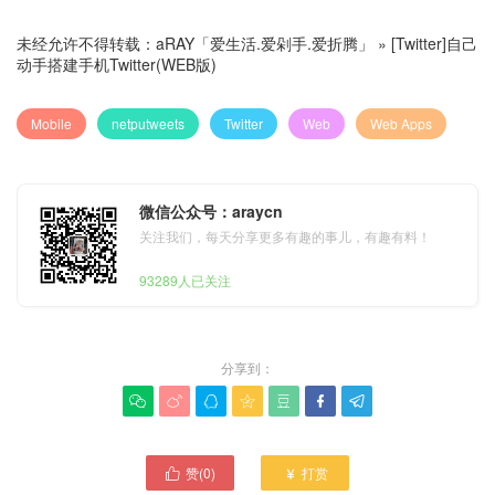
未经允许不得转载：
aRAY「爱生活.爱剁手.爱折腾」
»
[Twitter]自己
动手搭建手机Twitter(WEB版)
Mobile
netputweets
Twitter
Web
Web Apps
微信公众号：araycn
关注我们，每天分享更多有趣的事儿，有趣有料！
93289人已关注
分享到：







赞(
0
)
打赏

