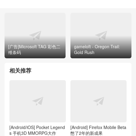
[广告]Microsoft TAG 彩色二
gameloft - Oregon Trail:
维条码
Gold Rush
相关推荐
[Android/iOS] Pocket Legend
[Android] Firefox Mobile Beta
s 手机3D MMORPG大作
憋了2年的新成果