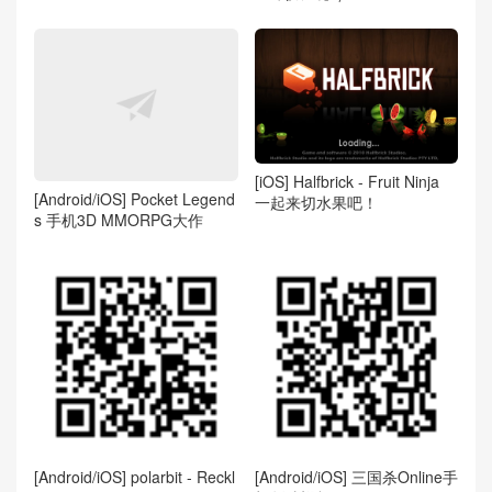
[iOS] Halfbrick - Fruit Ninja
[Android/iOS] Pocket Legend
一起来切水果吧！
s 手机3D MMORPG大作
[Android/iOS] polarbit - Reckl
[Android/iOS] 三国杀Online手