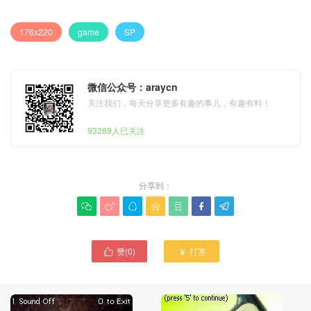
176x220
game
SP
微信公众号：araycn
关注我们，每天分享更多有趣的事儿，有趣有料！
93289人已关注
分享到：







赞(
0
)
打赏

