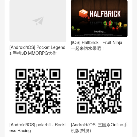
[iOS] Halfbrick - Fruit Ninja
[Android/iOS] Pocket Legend
一起来切水果吧！
s 手机3D MMORPG大作
[Android/iOS] polarbit - Reckl
[Android/iOS] 三国杀Online手
ess Racing
机版(封测)