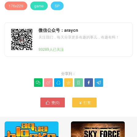
176x220
game
SP
微信公众号：araycn
关注我们，每天分享更多有趣的事儿，有趣有料！
93289人已关注
分享到：







赞(
0
)
打赏

