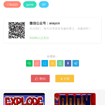
176x220
game
SP
微信公众号：araycn
关注我们，每天分享更多有趣的事儿，有趣有料！
93289人已关注
分享到：







赞(
0
)
打赏

