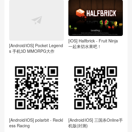
[iOS] Halfbrick - Fruit Ninja
[Android/iOS] Pocket Legend
一起来切水果吧！
s 手机3D MMORPG大作
[Android/iOS] polarbit - Reckl
[Android/iOS] 三国杀Online手
ess Racing
机版(封测)