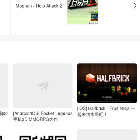

Mophun - Helo Attack 2
[iOS] Halfbrick - Fruit Ninja 一
释禅2/
[Android/iOS] Pocket Legends
起来切水果吧！
手机3D MMORPG大作