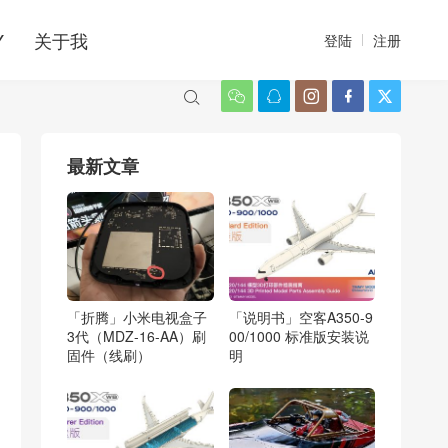
Y
关于我
登陆
注册






最新文章
「折腾」小米电视盒子
「说明书」空客A350-9
3代（MDZ-16-AA）刷
00/1000 标准版安装说
固件（线刷）
明