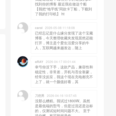
找到你的博客 最近我在做这个船
【我把“地平线”同款卡丁船，下载到
了我的打印机】 ht
carol
2026-05-08 11:18:08
已经忘记是什么缘分发现了这个宝藏
博客，今天整理收藏夹发现居然还能
打开，博主是个爱生活爱分享的牛
人，互联网越来越发达，随上
aRAY
2026-04-17 00:01:44
幸亏你没下手，这款产品，兼容性和
稳定性，非常差，开机与否全靠蒙，
经常没反应，我这个现在充电都充不
上了，就一个颜值好看，其
刀疤男
2026-04-16 10:57:45
没那么糟糕。我试过1800W。虽然
是最低端的型号，但是过流还是达标
的，仅测试短时间问题不大。 至于
说自燃，有可能就是作