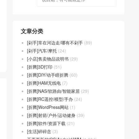
文章分类
[剁手]常在河边走/哪有不剁手
(89)
[剁手]汽车/摩托
(24)
[小店]售卖物品说明书
(29)
[折腾]3D打印
(51)
[折腾]DIY/动手瞎折腾
(60)
[折腾]HAM无线电
(7)
[折腾]NAS/软路由/智能家居
(29)
[折腾]RC遥控/模型/手办
(24)
[折腾]WordPress网站
(1)
[折腾]射箭/户外/运动健身
(39)
[折腾]软件/资源下载
(21)
[生活]碎碎念
(3)