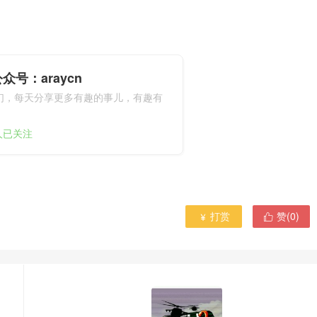
众号：araycn
们，每天分享更多有趣的事儿，有趣有
9人已关注
打赏
赞(
0
)

