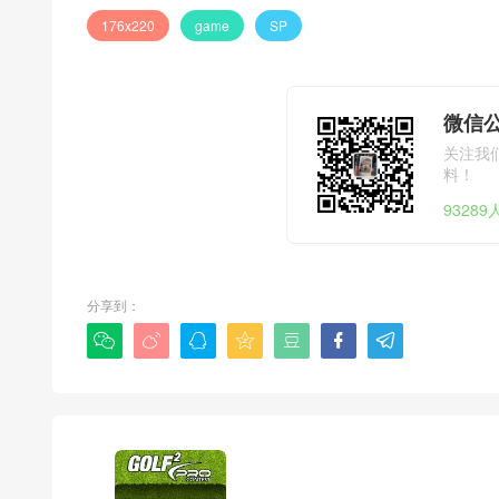
176x220
game
SP
微信公
关注我
料！
9328
分享到：






