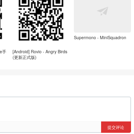
Supermono - MiniSquadron
ne手
[Android] Rovio - Angry Birds
(更新正式版)
提交评论