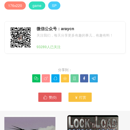
176x220
game
SP
微信公众号：araycn
关注我们，每天分享更多有趣的事儿，有趣有料！
93289人已关注
分享到：







赞(
0
)
打赏

