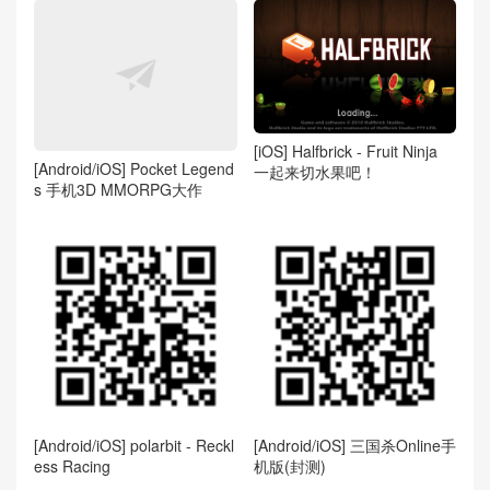
[iOS] Halfbrick - Fruit Ninja
[Android/iOS] Pocket Legend
一起来切水果吧！
s 手机3D MMORPG大作
[Android/iOS] polarbit - Reckl
[Android/iOS] 三国杀Online手
ess Racing
机版(封测)