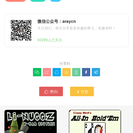
微信公众号：araycn
关注我们，每天分享更多有趣的事儿，有趣有料！
93289人已关注
分享到：







赞(
0
)
打赏

