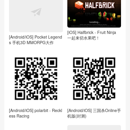
[iOS] Halfbrick - Fruit Ninja
[Android/iOS] Pocket Legend
一起来切水果吧！
s 手机3D MMORPG大作
[Android/iOS] polarbit - Reckl
[Android/iOS] 三国杀Online手
ess Racing
机版(封测)