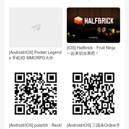
[iOS] Halfbrick - Fruit Ninja
[Android/iOS] Pocket Legend
一起来切水果吧！
s 手机3D MMORPG大作
[Android/iOS] polarbit - Reckl
[Android/iOS] 三国杀Online手