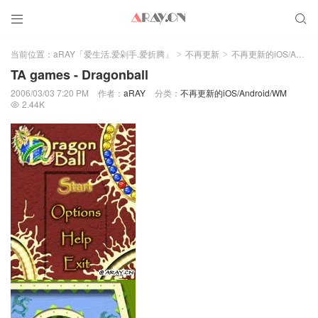


当前位置：
aRAY「爱生活.爱剁手.爱折腾」
不再更新
不再更新的iOS/Android/WM
>
>
TA games - Dragonball
2006/03/03 7:20 PM
作者：
aRAY
分类：
不再更新的iOS/Android/WM
2.44K
