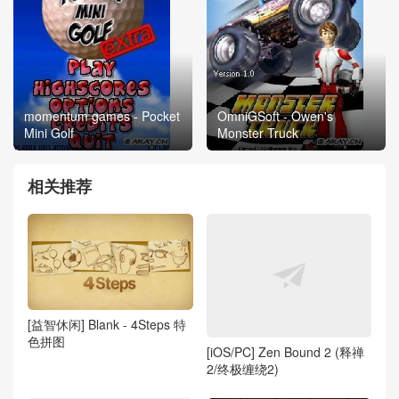
momentum games - Pocket
OmniGSoft - Owen's
Mini Golf
Monster Truck
相关推荐
[益智休闲] Blank - 4Steps 特
色拼图
[iOS/PC] Zen Bound 2 (释禅
2/终极缠绕2)