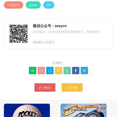
176x220
game
SP
微信公众号：araycn
关注我们，每天分享更多有趣的事儿，有趣有料！
93289人已关注
分享到：







赞(
0
)
打赏

