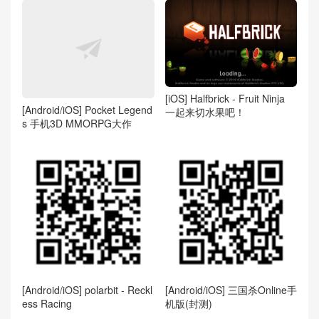
[iOS] Halfbrick - Fruit Ninja
[Android/iOS] Pocket Legend
一起来切水果吧！
s 手机3D MMORPG大作
[Android/iOS] polarbit - Reckl
[Android/iOS] 三国杀Online手
ess Racing
机版(封测)