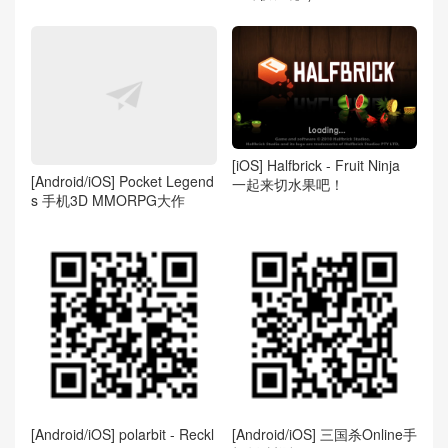
[iOS] Halfbrick - Fruit Ninja
[Android/iOS] Pocket Legend
一起来切水果吧！
s 手机3D MMORPG大作
[Android/iOS] polarbit - Reckl
[Android/iOS] 三国杀Online手