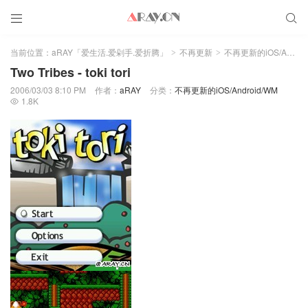


当前位置：
aRAY「爱生活.爱剁手.爱折腾」
不再更新
不再更新的iOS/Android/WM
>
>
Two Tribes - toki tori
2006/03/03 8:10 PM
作者：
aRAY
分类：
不再更新的iOS/Android/WM
1.8K
