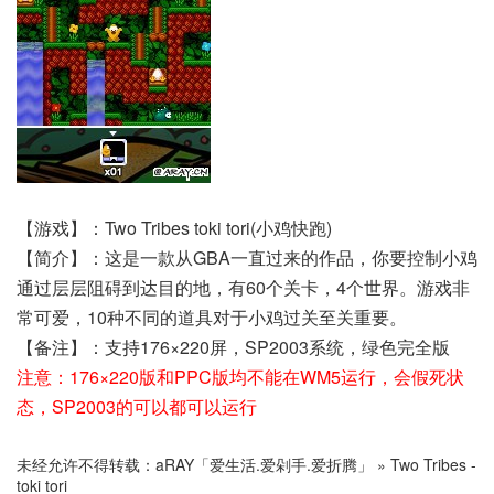
【游戏】：Two Tribes toki tori(小鸡快跑)
【简介】：这是一款从GBA一直过来的作品，你要控制小鸡
通过层层阻碍到达目的地，有60个关卡，4个世界。游戏非
常可爱，10种不同的道具对于小鸡过关至关重要。
【备注】：支持176×220屏，SP2003系统，绿色完全版
注意：176×220版和PPC版均不能在WM5运行，会假死状
态，SP2003的可以都可以运行
未经允许不得转载：
aRAY「爱生活.爱剁手.爱折腾」
»
Two Tribes -
toki tori