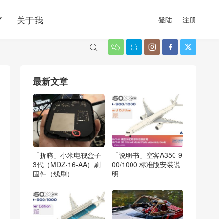
Y
关于我
登陆
注册






最新文章
「折腾」小米电视盒子
「说明书」空客A350-9
3代（MDZ-16-AA）刷
00/1000 标准版安装说
固件（线刷）
明