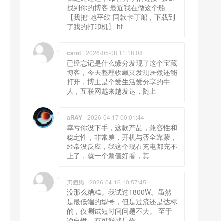
找到你的博客 最近我在做这个船
【我把“地平线”同款卡丁船，下载到
了我的打印机】 ht
carol
2026-05-08 11:18:08
已经忘记是什么缘分发现了这个宝藏
博客，今天整理收藏夹发现居然还能
打开，博主是个爱生活爱分享的牛
人，互联网越来越发达，随上
aRAY
2026-04-17 00:01:44
幸亏你没下手，这款产品，兼容性和
稳定性，非常差，开机与否全靠蒙，
经常没反应，我这个现在充电都充不
上了，就一个颜值好看，其
刀疤男
2026-04-16 10:57:45
没那么糟糕。我试过1800W。虽然
是最低端的型号，但是过流还是达标
的，仅测试短时间问题不大。 至于
说自燃，有可能就是作