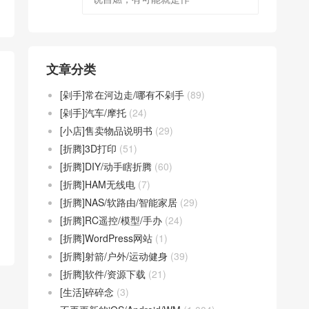
文章分类
[剁手]常在河边走/哪有不剁手
(89)
[剁手]汽车/摩托
(24)
[小店]售卖物品说明书
(29)
[折腾]3D打印
(51)
[折腾]DIY/动手瞎折腾
(60)
[折腾]HAM无线电
(7)
[折腾]NAS/软路由/智能家居
(29)
[折腾]RC遥控/模型/手办
(24)
[折腾]WordPress网站
(1)
[折腾]射箭/户外/运动健身
(39)
[折腾]软件/资源下载
(21)
[生活]碎碎念
(3)