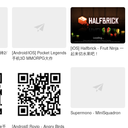
[iOS] Halfbrick - Fruit Ninja 一
释禅2/
[Android/iOS] Pocket Legends
起来切水果吧！
手机3D MMORPG大作
Supermono - MiniSquadron
ne手
[Android] Rovio - Angry Birds