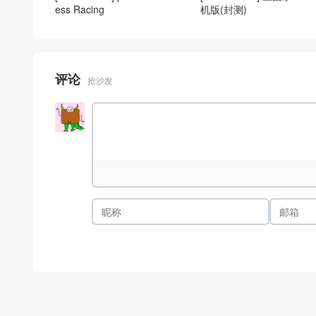
ess Racing
机版(封测)
评论
抢沙发