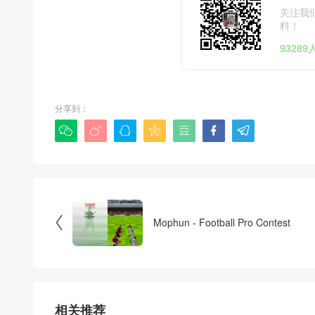
关注我
料！
9328
分享到：








Mophun - Football Pro Contest
相关推荐