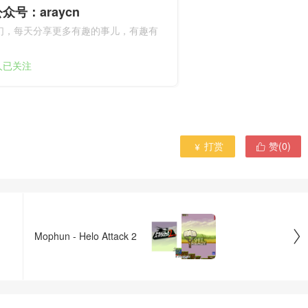
众号：araycn
们，每天分享更多有趣的事儿，有趣有
9人已关注
打赏
赞(
0
)



Mophun - Helo Attack 2