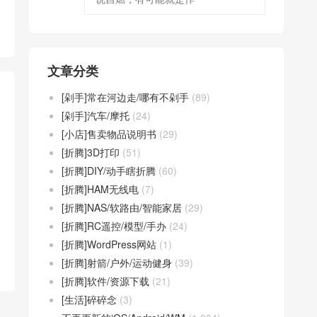
文章分类
[剁手]常在河边走/哪有不剁手
(89)
[剁手]汽车/摩托
(24)
[小店]售卖物品说明书
(29)
[折腾]3D打印
(51)
[折腾]DIY/动手瞎折腾
(60)
[折腾]HAM无线电
(7)
[折腾]NAS/软路由/智能家居
(29)
[折腾]RC遥控/模型/手办
(24)
[折腾]WordPress网站
(1)
[折腾]射箭/户外/运动健身
(39)
[折腾]软件/资源下载
(21)
[生活]碎碎念
(3)