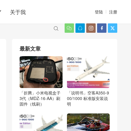
Y
关于我
登陆
注册






最新文章
「折腾」小米电视盒子
「说明书」空客A350-9
3代（MDZ-16-AA）刷
00/1000 标准版安装说
固件（线刷）
明