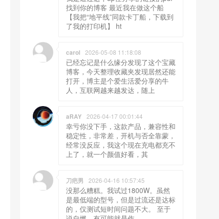
找到你的博客 最近我在做这个船
【我把“地平线”同款卡丁船，下载到
了我的打印机】 ht
carol
2026-05-08 11:18:08
已经忘记是什么缘分发现了这个宝藏
博客，今天整理收藏夹发现居然还能
打开，博主是个爱生活爱分享的牛
人，互联网越来越发达，随上
aRAY
2026-04-17 00:01:44
幸亏你没下手，这款产品，兼容性和
稳定性，非常差，开机与否全靠蒙，
经常没反应，我这个现在充电都充不
上了，就一个颜值好看，其
刀疤男
2026-04-16 10:57:45
没那么糟糕。我试过1800W。虽然
是最低端的型号，但是过流还是达标
的，仅测试短时间问题不大。 至于
说自燃，有可能就是作