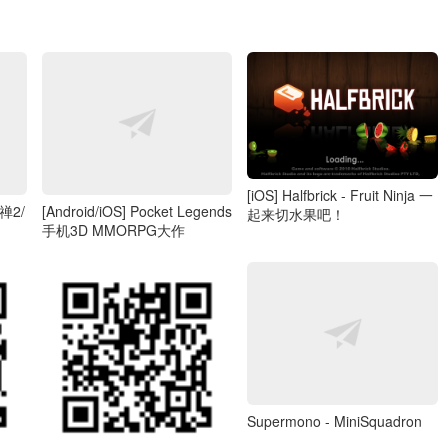
[iOS] Halfbrick - Fruit Ninja 一
释禅2/
[Android/iOS] Pocket Legends
起来切水果吧！
手机3D MMORPG大作
Supermono - MiniSquadron