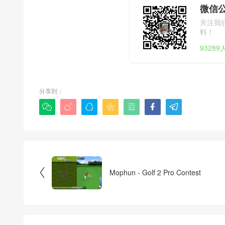
微信公
关注我
料！
9328
分享到：








Mophun - Golf 2 Pro Contest