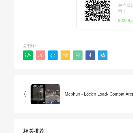
关注我
料！
9328
分享到：








Mophun - Lock'n Load- Combat Are
相关推荐