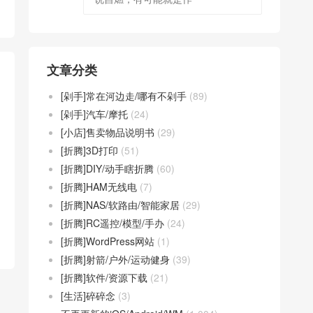
文章分类
[剁手]常在河边走/哪有不剁手
(89)
[剁手]汽车/摩托
(24)
[小店]售卖物品说明书
(29)
[折腾]3D打印
(51)
[折腾]DIY/动手瞎折腾
(60)
[折腾]HAM无线电
(7)
[折腾]NAS/软路由/智能家居
(29)
[折腾]RC遥控/模型/手办
(24)
[折腾]WordPress网站
(1)
[折腾]射箭/户外/运动健身
(39)
[折腾]软件/资源下载
(21)
[生活]碎碎念
(3)