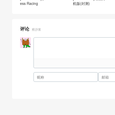
ess Racing
机版(封测)
评论
抢沙发