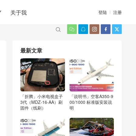
Y
关于我
登陆
注册






最新文章
「折腾」小米电视盒子
「说明书」空客A350-9
3代（MDZ-16-AA）刷
00/1000 标准版安装说
固件（线刷）
明