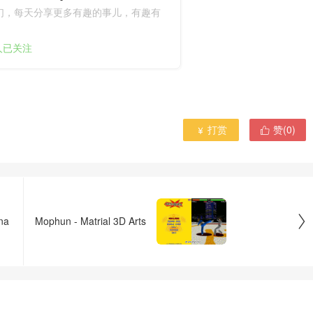
们，每天分享更多有趣的事儿，有趣有
9人已关注
打赏
赞(
0
)



na
Mophun - Matrial 3D Arts