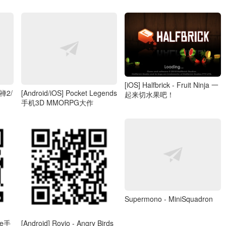
[iOS] Halfbrick - Fruit Ninja 一
释禅2/
[Android/iOS] Pocket Legends
起来切水果吧！
手机3D MMORPG大作
Supermono - MiniSquadron
ne手
[Android] Rovio - Angry Birds