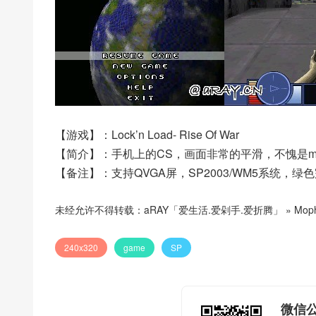
【游戏】：Lock’n Load- Rise Of War
【简介】：手机上的CS，画面非常的平滑，不愧是m
【备注】：支持QVGA屏，SP2003/WM5系统，绿
未经允许不得转载：
aRAY「爱生活.爱剁手.爱折腾」
»
Moph
240x320
game
SP
微信公