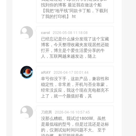
找到你的博客 最近我在做这个船
【我把“地平线”同款卡丁船，下载到
了我的打印机】 ht
carol
2026-05-08 11:18:08
已经忘记是什么缘分发现了这个宝藏
博客，今天整理收藏夹发现居然还能
打开，博主是个爱生活爱分享的牛
人，互联网越来越发达，随上
aRAY
2026-04-17 00:01:44
幸亏你没下手，这款产品，兼容性和
稳定性，非常差，开机与否全靠蒙，
经常没反应，我这个现在充电都充不
上了，就一个颜值好看，其
刀疤男
2026-04-16 10:57:45
没那么糟糕。我试过1800W。虽然
是最低端的型号，但是过流还是达标
的，仅测试短时间问题不大。 至于
说自燃，有可能就是作