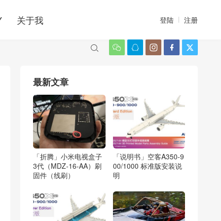
Y
关于我
登陆
注册






最新文章
「折腾」小米电视盒子
「说明书」空客A350-9
3代（MDZ-16-AA）刷
00/1000 标准版安装说
固件（线刷）
明