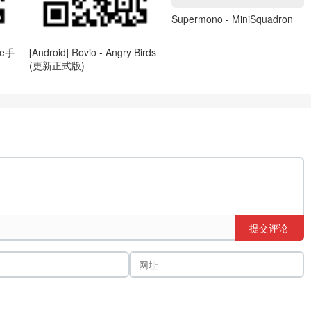
Supermono - MiniSquadron
ne手
[Android] Rovio - Angry Birds
(更新正式版)
提交评论