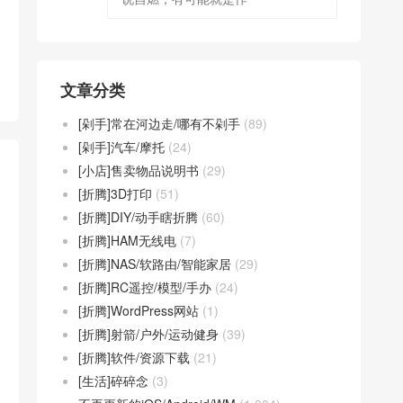
文章分类
[剁手]常在河边走/哪有不剁手
(89)
[剁手]汽车/摩托
(24)
[小店]售卖物品说明书
(29)
[折腾]3D打印
(51)
[折腾]DIY/动手瞎折腾
(60)
[折腾]HAM无线电
(7)
[折腾]NAS/软路由/智能家居
(29)
[折腾]RC遥控/模型/手办
(24)
[折腾]WordPress网站
(1)
[折腾]射箭/户外/运动健身
(39)
[折腾]软件/资源下载
(21)
[生活]碎碎念
(3)