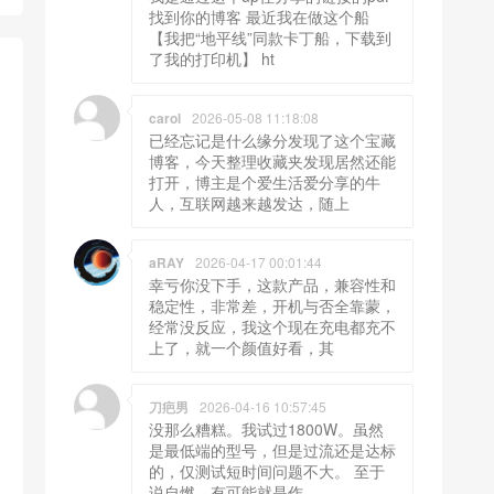
找到你的博客 最近我在做这个船
【我把“地平线”同款卡丁船，下载到
了我的打印机】 ht
carol
2026-05-08 11:18:08
已经忘记是什么缘分发现了这个宝藏
博客，今天整理收藏夹发现居然还能
打开，博主是个爱生活爱分享的牛
人，互联网越来越发达，随上
aRAY
2026-04-17 00:01:44
幸亏你没下手，这款产品，兼容性和
稳定性，非常差，开机与否全靠蒙，
经常没反应，我这个现在充电都充不
上了，就一个颜值好看，其
刀疤男
2026-04-16 10:57:45
没那么糟糕。我试过1800W。虽然
是最低端的型号，但是过流还是达标
的，仅测试短时间问题不大。 至于
说自燃，有可能就是作