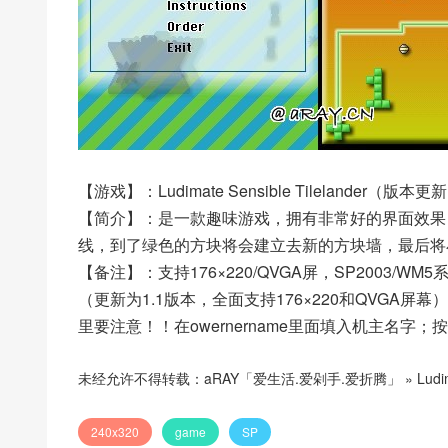
【游戏】：Ludimate Sensible Tilelander（版本更
【简介】：是一款趣味游戏，拥有非常好的界面效果
线，到了绿色的方块将会建立去新的方块墙，最后将
【备注】：支持176×220/QVGA屏，SP2003/W
（更新为1.1版本，全面支持176×220和QVGA屏幕）
里要注意！！在owernername里面填入机主名字
未经允许不得转载：
aRAY「爱生活.爱剁手.爱折腾」
»
Ludi
240x320
game
SP