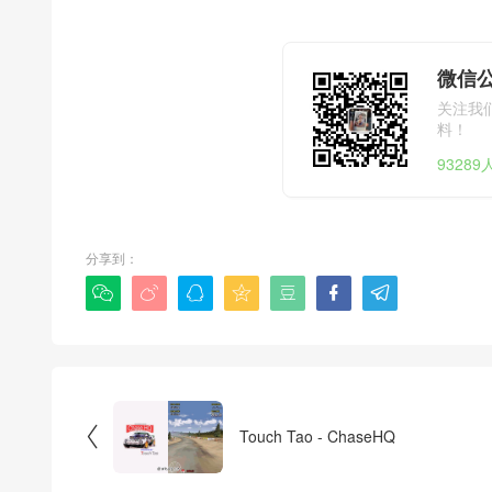
微信公
关注我
料！
9328
分享到：








Touch Tao - ChaseHQ