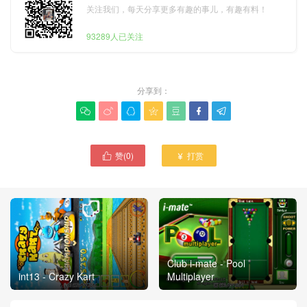
关注我们，每天分享更多有趣的事儿，有趣有料！
93289人已关注
分享到：







赞(
0
)
打赏


Club i-mate - Pool
int13 - Crazy Kart
Multiplayer