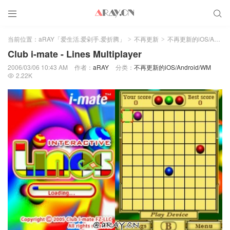


当前位置：
aRAY「爱生活.爱剁手.爱折腾」
不再更新
不再更新的iOS/Android/WM
>
>
Club i-mate - Lines Multiplayer
2006/03/06 10:43 AM
作者：
aRAY
分类：
不再更新的iOS/Android/WM
2.22K
