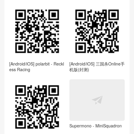
[Android/iOS] polarbit - Reckl
[Android/iOS] 三国杀Online手
ess Racing
机版(封测)
Supermono - MiniSquadron