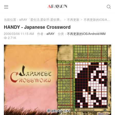


当前位置：
aRAY「爱生活.爱剁手.爱折腾」
不再更新
不再更新的iOS/Android/WM
>
>
HANDY - Japanese Crossword
2006/03/06 11:15 AM
作者：
aRAY
分类：
不再更新的iOS/Android/WM
2.71K
