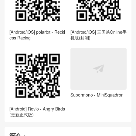
[Android/iOS] polarbit - Reckl
[Android/iOS] 三国杀Online手
ess Racing
机版(封测)
Supermono - MiniSquadron
[Android] Rovio - Angry Birds
(更新正式版)
评论
1