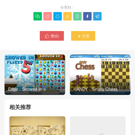
分享到：







赞(
0
)
打赏


Edge - Snowed In 5
HANDY - Simply Chess
相关推荐