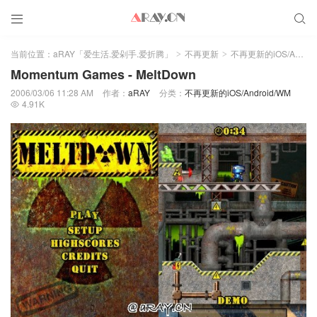


当前位置：
aRAY「爱生活.爱剁手.爱折腾」
不再更新
不再更新的iOS/Android/WM
>
>
Momentum Games - MeltDown
2006/03/06 11:28 AM
作者：
aRAY
分类：
不再更新的iOS/Android/WM
4.91K
