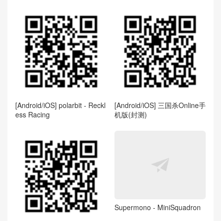
[Android/iOS] polarbit - Reckl
[Android/iOS] 三国杀Online手
ess Racing
机版(封测)
Supermono - MiniSquadron