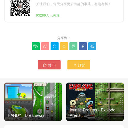
关注我们，每天分享更多有趣的事儿，有趣有料！
93289人已关注
分享到：







赞(
0
)
打赏


Infinite Dreams - Explode
HANDY - Dreamway
Arena