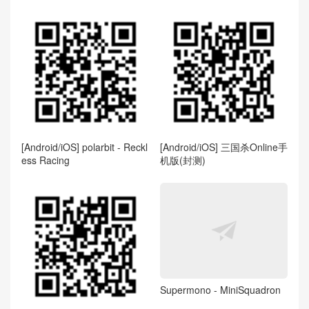
[Android/iOS] polarbit - Reckl
[Android/iOS] 三国杀Online手
ess Racing
机版(封测)
Supermono - MiniSquadron