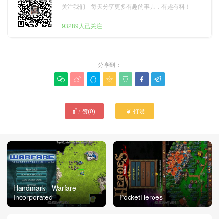
关注我们，每天分享更多有趣的事儿，有趣有料！
93289人已关注
分享到：







赞(
0
)
打赏


Handmark - Warfare
Incorporated
PocketHeroes