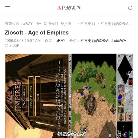


当前位置：
aRAY「爱生活.爱剁手.爱折腾」
不再更新
不再更新的iOS/Android/WM
>
>
Ziosoft - Age of Empires
2006/03/08 10:07 AM
作者：
aRAY
分类：
不再更新的iOS/Android/WM
3.05K
