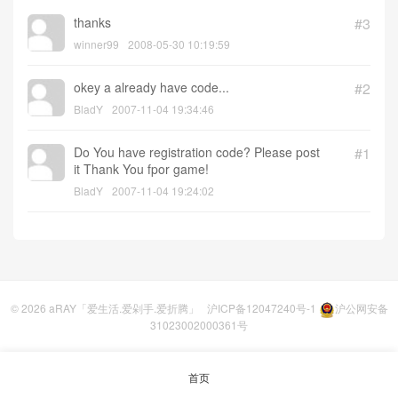
thanks
#3
winner99
2008-05-30 10:19:59
okey a already have code...
#2
BladY
2007-11-04 19:34:46
Do You have registration code? Please post
#1
it Thank You fpor game!
BladY
2007-11-04 19:24:02
© 2026
aRAY「爱生活.爱剁手.爱折腾」
沪ICP备12047240号-1
沪公网安备
31023002000361号
首页