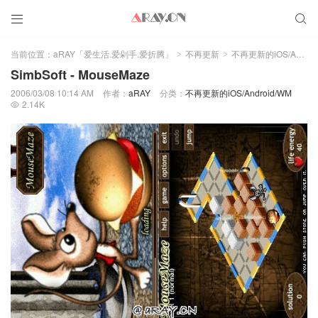


当前位置：
aRAY「爱生活.爱剁手.爱折腾」
不再更新
不再更新的iOS/Android/WM
>
>
SimbSoft - MouseMaze
2006/03/08 10:14 AM
作者：
aRAY
分类：
不再更新的iOS/Android/WM
2.14K
