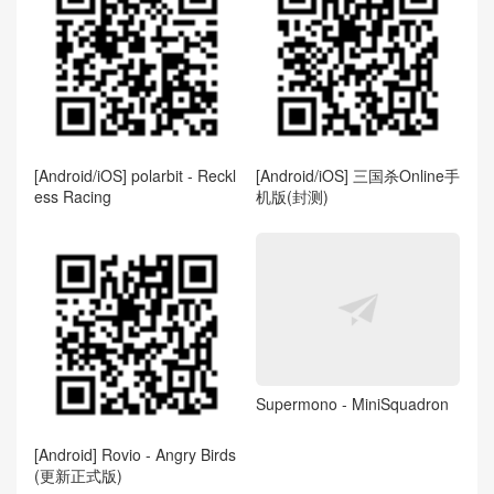
[Android/iOS] polarbit - Reckl
[Android/iOS] 三国杀Online手
ess Racing
机版(封测)
Supermono - MiniSquadron
[Android] Rovio - Angry Birds
(更新正式版)