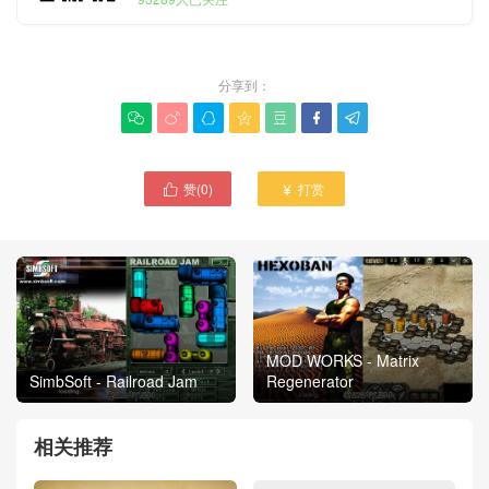
分享到：







赞(
0
)
打赏


MOD WORKS - Matrix
SimbSoft - Railroad Jam
Regenerator
相关推荐