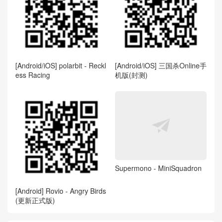
[Android/iOS] polarbit - Reckl
[Android/iOS] 三国杀Online手
ess Racing
机版(封测)
Supermono - MiniSquadron
[Android] Rovio - Angry Birds
(更新正式版)