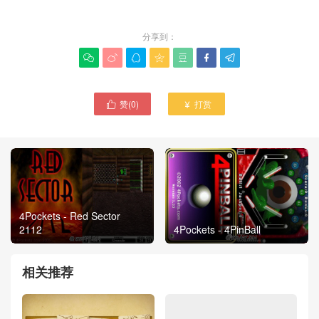
分享到：







赞(
0
)
打赏


4Pockets - Red Sector
2112
4Pockets - 4PinBall
相关推荐