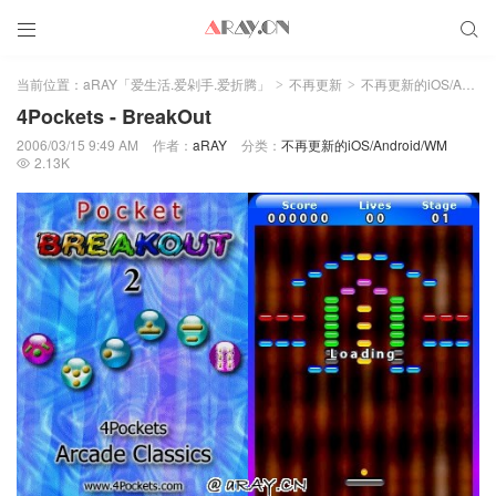


当前位置：
aRAY「爱生活.爱剁手.爱折腾」
不再更新
不再更新的iOS/Android/WM
>
>
4Pockets - BreakOut
2006/03/15 9:49 AM
作者：
aRAY
分类：
不再更新的iOS/Android/WM
2.13K
