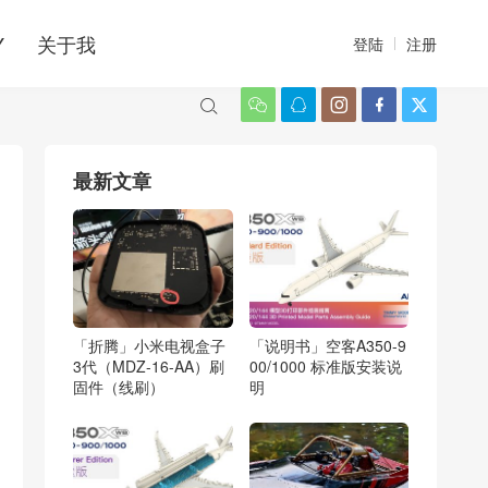
Y
关于我
登陆
注册






最新文章
「折腾」小米电视盒子
「说明书」空客A350-9
3代（MDZ-16-AA）刷
00/1000 标准版安装说
固件（线刷）
明