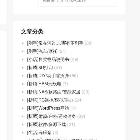
文章分类
[剁手]常在河边走/哪有不剁手
(89)
[剁手]汽车/摩托
(24)
[小店]售卖物品说明书
(29)
[折腾]3D打印
(51)
[折腾]DIY/动手瞎折腾
(60)
[折腾]HAM无线电
(7)
[折腾]NAS/软路由/智能家居
(29)
[折腾]RC遥控/模型/手办
(24)
[折腾]WordPress网站
(1)
[折腾]射箭/户外/运动健身
(39)
[折腾]软件/资源下载
(21)
[生活]碎碎念
(3)