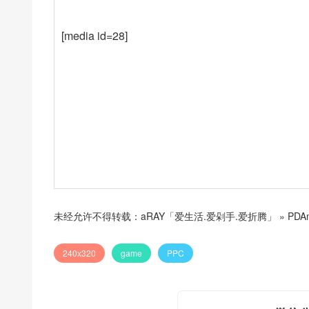
[media id=28]
未经允许不得转载：
aRAY「爱生活.爱剁手.爱折腾」
»
PDAm
240x320
game
PPC