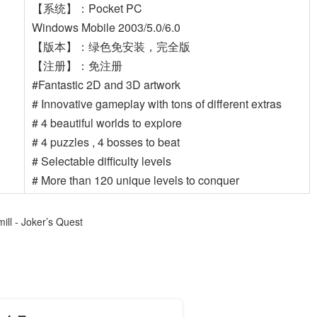
【系统】：Pocket PC
Windows Mobile 2003/5.0/6.0
【版本】：绿色免安装，完全版
【注册】：免注册
#Fantastic 2D and 3D artwork
# Innovative gameplay with tons of different extras
# 4 beautiful worlds to explore
# 4 puzzles , 4 bosses to beat
# Selectable difficulty levels
# More than 120 unique levels to conquer
ill - Joker’s Quest