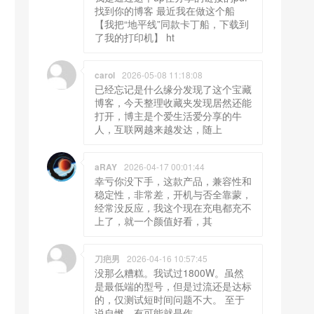
找到你的博客 最近我在做这个船
【我把“地平线”同款卡丁船，下载到
了我的打印机】 ht
carol
2026-05-08 11:18:08
已经忘记是什么缘分发现了这个宝藏
博客，今天整理收藏夹发现居然还能
打开，博主是个爱生活爱分享的牛
人，互联网越来越发达，随上
aRAY
2026-04-17 00:01:44
幸亏你没下手，这款产品，兼容性和
稳定性，非常差，开机与否全靠蒙，
经常没反应，我这个现在充电都充不
上了，就一个颜值好看，其
刀疤男
2026-04-16 10:57:45
没那么糟糕。我试过1800W。虽然
是最低端的型号，但是过流还是达标
的，仅测试短时间问题不大。 至于
说自燃，有可能就是作