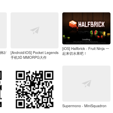
[iOS] Halfbrick - Fruit Ninja 一
释禅2/
[Android/iOS] Pocket Legends
起来切水果吧！
手机3D MMORPG大作
Supermono - MiniSquadron