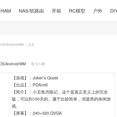
HAM
NAS/软路由
开箱
RC模型
户外
DI
S/Android/WM
正文
>
/Android/WM
3.14K

【游戏】：Joker’s Quest
【出品】：PDAmill
【简介】：小丑鱼历险记，这个是真正意义上的完全
版，可以到100关的。属于比较简单，消遣类的休闲游
戏。
【屏幕】：240×320 QVGA