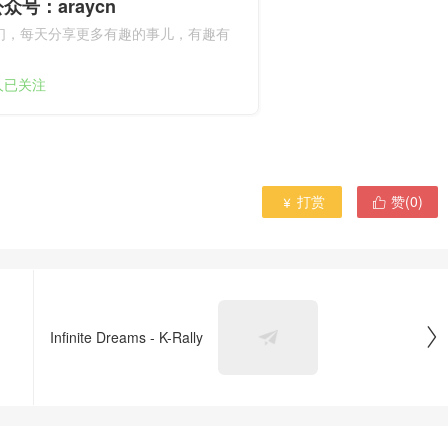
众号：araycn
们，每天分享更多有趣的事儿，有趣有
9人已关注
打赏
赞(
0
)



Infinite Dreams - K-Rally