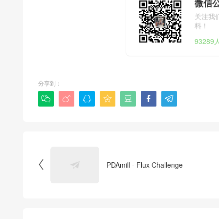
微信公
关注我
料！
9328
分享到：








PDAmill - Flux Challenge