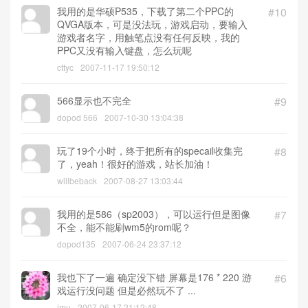
我用的是华硕P535，下载了第二个PPC的
#10
QVGA版本，可是没法玩，游戏启动，要输入
游戏者名字，用触笔点没有任何反映，我的
PPC又没有输入键盘，怎么玩呢
cttyc
2007-11-17 19:50:12
566显示也不完全
#9
dopod 566
2007-10-30 13:04:38
玩了19个小时，终于把所有的specail收集完
#8
了，yeah！很好的游戏，站长加油！
willbeback
2007-08-27 13:03:44
我用的是586（sp2003），可以运行但是图像
#7
不全，能不能刷wm5的rom呢？
dopod135
2007-06-24 23:37:12
我也下了一遍 确定没下错 屏幕是176 * 220 游
#6
戏运行没问题 但是必然玩不了 ...
jmu
2007-06-17 21:12:48