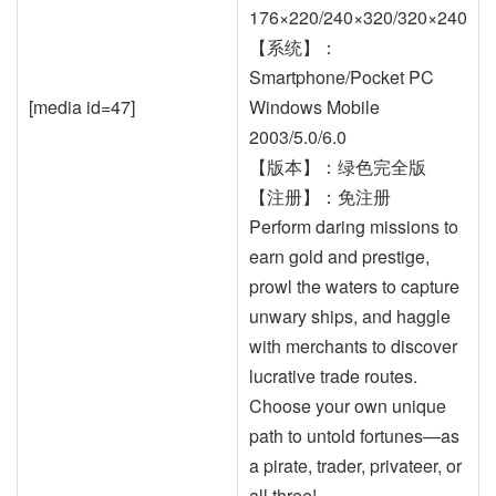
176×220/240×320/320×240
【系统】：
Smartphone/Pocket PC
[media id=47]
Windows Mobile
2003/5.0/6.0
【版本】：绿色完全版
【注册】：免注册
Perform daring missions to
earn gold and prestige,
prowl the waters to capture
unwary ships, and haggle
with merchants to discover
lucrative trade routes.
Choose your own unique
path to untold fortunes—as
a pirate, trader, privateer, or
all three!