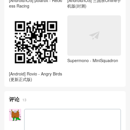
[Android/iOS] polarbit - Reckl
[Android/iOS] 三国杀Online手
ess Racing
机版(封测)
Supermono - MiniSquadron
[Android] Rovio - Angry Birds
(更新正式版)
评论
13