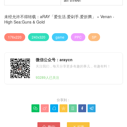
未经允许不得转载：
aRAY「爱生活.爱剁手.爱折腾」
»
Venan -
High Sea:Guns & Gold
176x220
240x320
game
PPC
SP
微信公众号：araycn
关注我们，每天分享更多有趣的事儿，有趣有料！
93289人已关注
分享到：







赞(
0
)
打赏

