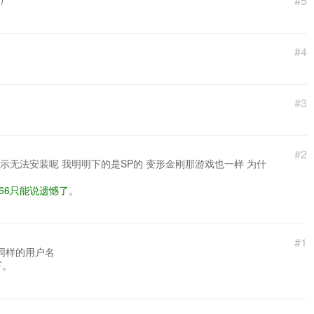
#5
#4
#3
#2
示无法安装呢 我明明下的是SP的 变形金刚那游戏也一样 为什
566只能说遗憾了。
#1
同样的用户名
下。