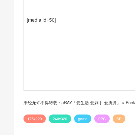
[media id=50]
未经允许不得转载：
aRAY「爱生活.爱剁手.爱折腾」
»
Pock
176x220
240x320
game
PPC
SP