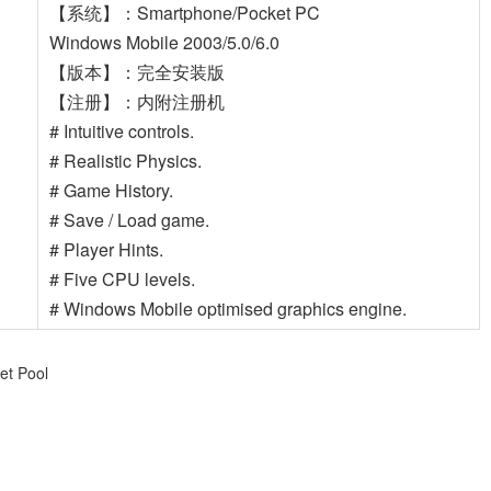
【系统】：Smartphone/Pocket PC
Windows Mobile 2003/5.0/6.0
【版本】：完全安装版
【注册】：内附注册机
# Intuitive controls.
# Realistic Physics.
# Game History.
# Save / Load game.
# Player Hints.
# Five CPU levels.
# Windows Mobile optimised graphics engine.
et Pool