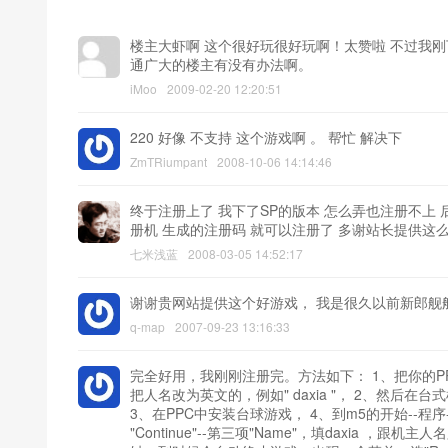
楼主大虾啊 这个很好玩很好玩啊！太赞啦 不过我刚
通广大的楼主有没有办法啊。
iMoo
2009-02-20 12:20:51
220 好像 不支持 这个游戏啊 。 帮忙 解决下
ZmTRiumpant
2008-10-06 14:14:46
终于注册上了 我下了SP的版本 怎么弄也注册不上 
册机 生成的注册码 就可以注册了 多谢站长提供这
七米浅蓝
2008-03-05 14:52:17
谢谢贵网站提供这个好游戏， 我是很久以前新郎舰
q-map
2007-09-23 13:16:33
完全好用，我刚刚注册完。方法如下： 1、把你的PPC手
把人名改为英文的，例如" daxia "， 2、然后在
3、在PPC中安装台球游戏， 4、到m5的开始--程序-
"Continue"--第三项"Name"，填daxia ，