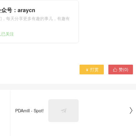
众号：araycn
们，每天分享更多有趣的事儿，有趣有
9人已关注
打赏
赞(
0
)



PDAmill - Spot!