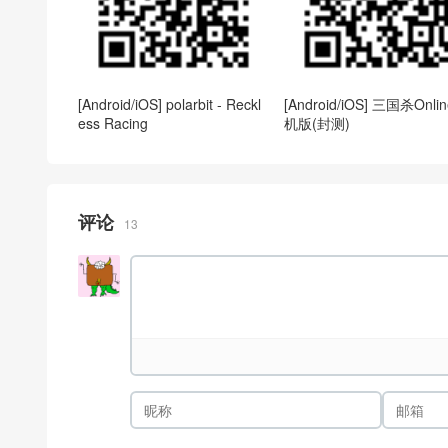
[Android/iOS] polarbit - Reckl
[Android/iOS] 三国杀Onli
ess Racing
机版(封测)
评论
13