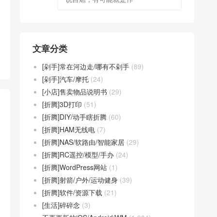
文章分类
[剁手]常在河边走/哪有不剁手
(89)
[剁手]汽车/摩托
(24)
[小店]售卖物品说明书
(29)
[折腾]3D打印
(51)
[折腾]DIY/动手瞎折腾
(60)
[折腾]HAM无线电
(7)
[折腾]NAS/软路由/智能家居
(29)
[折腾]RC遥控/模型/手办
(24)
[折腾]WordPress网站
(1)
[折腾]射箭/户外/运动健身
(39)
[折腾]软件/资源下载
(21)
[生活]碎碎念
(3)