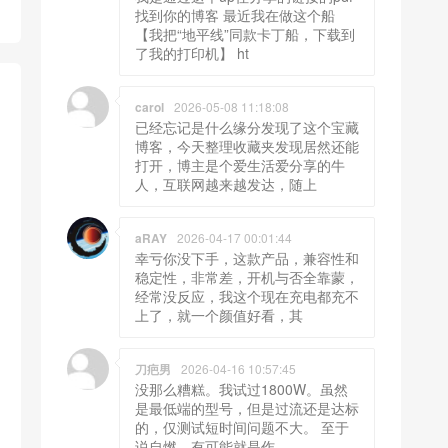
找到你的博客 最近我在做这个船
【我把“地平线”同款卡丁船，下载到
了我的打印机】 ht
carol
2026-05-08 11:18:08
已经忘记是什么缘分发现了这个宝藏
博客，今天整理收藏夹发现居然还能
打开，博主是个爱生活爱分享的牛
人，互联网越来越发达，随上
aRAY
2026-04-17 00:01:44
幸亏你没下手，这款产品，兼容性和
稳定性，非常差，开机与否全靠蒙，
经常没反应，我这个现在充电都充不
上了，就一个颜值好看，其
刀疤男
2026-04-16 10:57:45
没那么糟糕。我试过1800W。虽然
是最低端的型号，但是过流还是达标
的，仅测试短时间问题不大。 至于
说自燃，有可能就是作