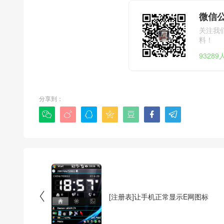
微信公
关注我
料！
9328
分享到：








[注册表]让手机正常显示E网图标