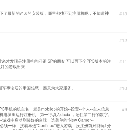
下了最新的v1.6的安装版，哪里都找不到注册机呢，不知道神
#13
#12
后来才发现是注册机的问题 SP的朋友 可以再下个PPC版本的注
#11
么好的游戏出来
船军事论坛的帝国雄鹰，愿意为大家服务。
#10
机的机主名，就是mobile5的开始--设置--个人--主人信息
#9
台式机电脑里运行注册机，第一行填入daxia ，记住第二行的数字。
-游戏中启动刚装好的台球，选菜单的"New Game"--
跟机主人名必须一样！接着再选"Continue"进入游戏，没注册前只能玩1分