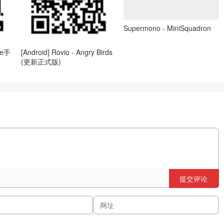
Supermono - MiniSquadron
ne手
[Android] Rovio - Angry Birds
(更新正式版)
提交评论