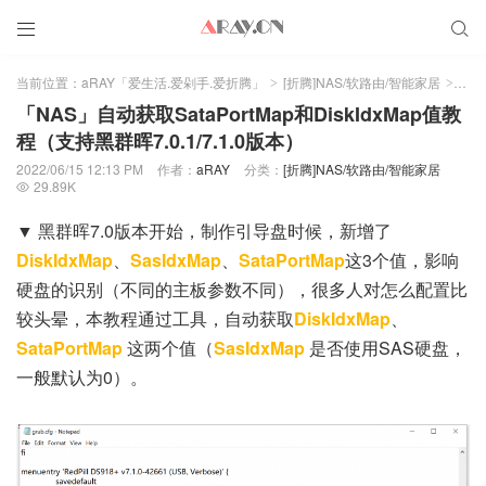


当前位置：
aRAY「爱生活.爱剁手.爱折腾」
[折腾]NAS/软路由/智能家居
正文
>
>
「NAS」自动获取SataPortMap和DiskIdxMap值教
程（支持黑群晖7.0.1/7.1.0版本）
2022/06/15 12:13 PM
作者：
aRAY
分类：
[折腾]NAS/软路由/智能家居
29.89K

▼ 黑群晖7.0版本开始，制作引导盘时候，新增了
DiskIdxMap
、
SasIdxMap
、
SataPortMap
这3个值，影响
硬盘的识别（不同的主板参数不同），很多人对怎么配置比
较头晕，本教程通过工具，自动获取
DiskIdxMap
、
SataPortMap
这两个值（
SasIdxMap
是否使用SAS硬盘，
一般默认为0）。