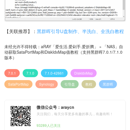
【关联推荐】：
黑群晖引导U盘制作、半洗白、全洗白教程
未经允许不得转载：
aRAY「爱生活.爱剁手.爱折腾」
»
「NAS」自
动获取SataPortMap和DiskIdxMap值教程（支持黑群晖7.0.1/7.1.0
版本）
7.0.1
7.1.0
7.1.0-42661
DiskIdxMap
SataPortMap
Synology
引导盘
教程
黑群晖
微信公众号：araycn
关注我们，每天分享更多有趣的事儿，有趣有料！
93289人已关注