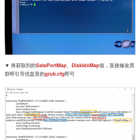
▼ 将获取到的
SataPortMap
、
DiskIdxMap
值，直接修改黑
群晖引导优盘里的
grub.cfg
即可