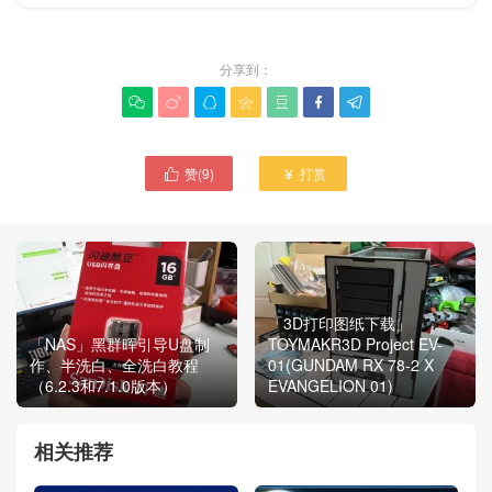
分享到：







赞(
9
)
打赏


「3D打印图纸下载」
「NAS」黑群晖引导U盘制
TOYMAKR3D Project EV-
作、半洗白、全洗白教程
01(GUNDAM RX 78-2 X
（6.2.3和7.1.0版本）
EVANGELION 01)
相关推荐