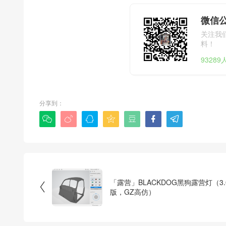
微信公
关注我
料！
9328
分享到：







「露营」BLACKDOG黑狗露营灯（3.

版，GZ高仿）