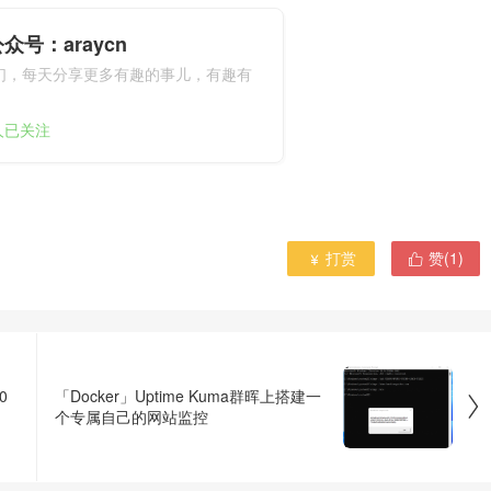
众号：araycn
们，每天分享更多有趣的事儿，有趣有
9人已关注
打赏
赞(
1
)


0
「Docker」Uptime Kuma群晖上搭建一

个专属自己的网站监控