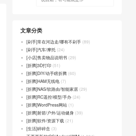
文章分类
[剁手]常在河边走/哪有不剁手
(89)
[剁手]汽车/摩托
(24)
[小店]售卖物品说明书
(29)
[折腾]3D打印
(51)
[折腾]DIY/动手瞎折腾
(60)
[折腾]HAM无线电
(7)
[折腾]NAS/软路由/智能家居
(29)
[折腾]RC遥控/模型/手办
(24)
[折腾]WordPress网站
(1)
[折腾]射箭/户外/运动健身
(39)
[折腾]软件/资源下载
(21)
[生活]碎碎念
(3)