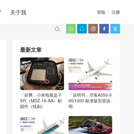
Y
关于我
登陆
注册






最新文章
「折腾」小米电视盒子
「说明书」空客A350-9
3代（MDZ-16-AA）刷
00/1000 标准版安装说
固件（线刷）
明