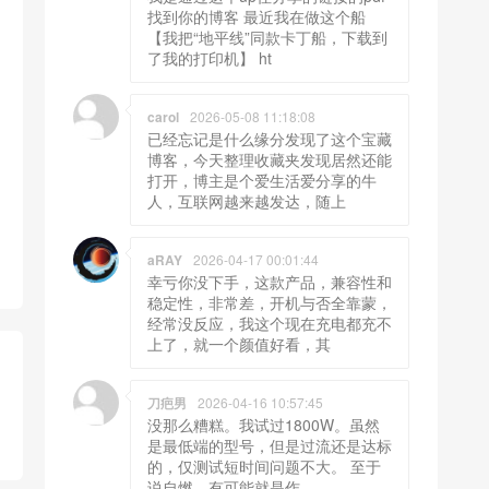
找到你的博客 最近我在做这个船
【我把“地平线”同款卡丁船，下载到
了我的打印机】 ht
carol
2026-05-08 11:18:08
已经忘记是什么缘分发现了这个宝藏
博客，今天整理收藏夹发现居然还能
打开，博主是个爱生活爱分享的牛
人，互联网越来越发达，随上
aRAY
2026-04-17 00:01:44
幸亏你没下手，这款产品，兼容性和
稳定性，非常差，开机与否全靠蒙，
经常没反应，我这个现在充电都充不
上了，就一个颜值好看，其
刀疤男
2026-04-16 10:57:45
没那么糟糕。我试过1800W。虽然
是最低端的型号，但是过流还是达标
的，仅测试短时间问题不大。 至于
说自燃，有可能就是作