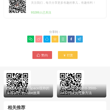
关注我们，每天分享更多有趣的事儿，有趣有料！
93289人已关注
分享到：







赞(
0
)
打赏


[桌面]Desktop Space很帅的
[导航]城际通3510-3500-
桌面3D方块Cube效果
2800的减肥瘦身方法
相关推荐