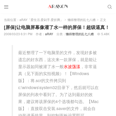


当前位置：
aRAY「爱生活.爱剁手.爱折腾」
懒得整理的乱七八糟
正文
>
>
[屏保]让电脑屏幕像灌了水一样的屏保！超级逼真！
2008/03/23 6:31 PM
作者：
aRAY
分类：
懒得整理的乱七八糟
5.48K

最近整理了一下电脑里的文件，发现好多被
遗忘的好东西，这次来一款屏保，就是能让
显示器如同被灌了水一般
水波荡漾
，非常逼
真（见下面的实拍视频）！【Windows
版】：将.scr的文件拷贝到
c:\windows\system32目录下，然后就可以在
屏保的列表中看到了。为了达到最好的效
果，建议将该屏保的4个选项都勾选。【Mac
版】：直接双击安装.saver的文件，就会自
动装进系统里，到控制面板设置即可。