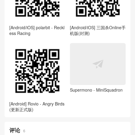
[Android/iOS] polarbit - Reckl
[Android/iOS] 三国杀Online手
ess Racing
机版(封测)
Supermono - MiniSquadron
[Android] Rovio - Angry Birds
(更新正式版)
评论
6