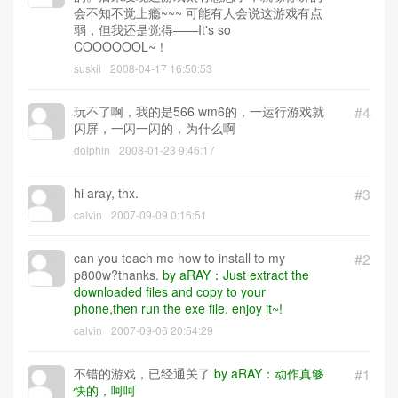
会不知不觉上瘾~~~ 可能有人会说这游戏有点
弱，但我还是觉得——It's so
COOOOOOL~！
suskii
2008-04-17 16:50:53
玩不了啊，我的是566 wm6的，一运行游戏就
#4
闪屏，一闪一闪的，为什么啊
dolphin
2008-01-23 9:46:17
hi aray, thx.
#3
calvin
2007-09-09 0:16:51
can you teach me how to install to my
#2
p800w?thanks.
by aRAY：Just extract the
downloaded files and copy to your
phone,then run the exe file. enjoy it~!
calvin
2007-09-06 20:54:29
不错的游戏，已经通关了
by aRAY：动作真够
#1
快的，呵呵