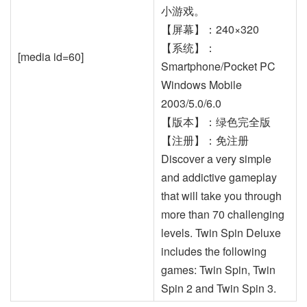
小游戏。
【屏幕】：240×320
【系统】：
[media id=60]
Smartphone/Pocket PC
Windows Mobile
2003/5.0/6.0
【版本】：绿色完全版
【注册】：免注册
Discover a very simple
and addictive gameplay
that will take you through
more than 70 challenging
levels. Twin Spin Deluxe
includes the following
games: Twin Spin, Twin
Spin 2 and Twin Spin 3.