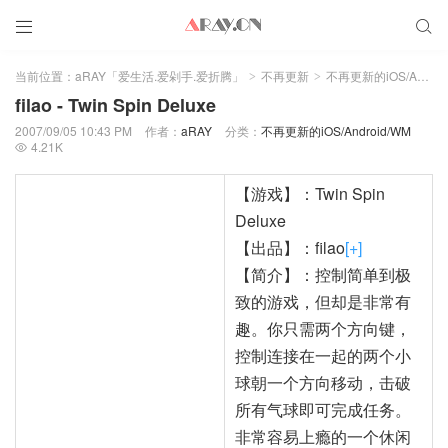


当前位置：
aRAY「爱生活.爱剁手.爱折腾」
不再更新
不再更新的iOS/Android/WM
>
>
filao - Twin Spin Deluxe
2007/09/05 10:43 PM
作者：
aRAY
分类：
不再更新的iOS/Android/WM
4.21K

【游戏】：Twin Spin
Deluxe
【出品】：filao
[+]
【简介】：控制简单到极
致的游戏，但却是非常有
趣。你只需两个方向键，
控制连接在一起的两个小
球朝一个方向移动，击破
所有气球即可完成任务。
非常容易上瘾的一个休闲