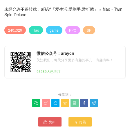
未经允许不得转载：
aRAY「爱生活.爱剁手.爱折腾」
»
filao - Twin
Spin Deluxe
240x320
filao
game
PPC
SP
微信公众号：araycn
关注我们，每天分享更多有趣的事儿，有趣有料！
93289人已关注
分享到：







赞(
0
)
打赏

