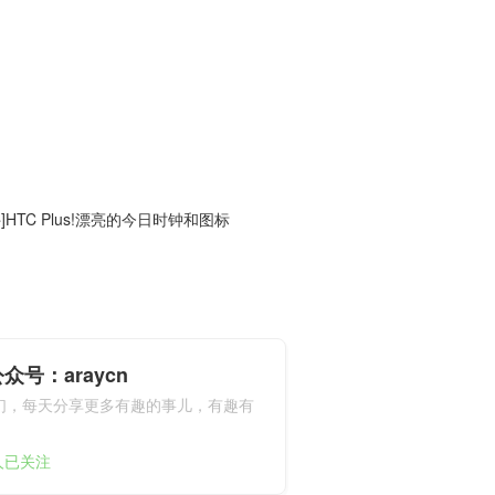
件]HTC Plus!漂亮的今日时钟和图标
众号：araycn
们，每天分享更多有趣的事儿，有趣有
9人已关注