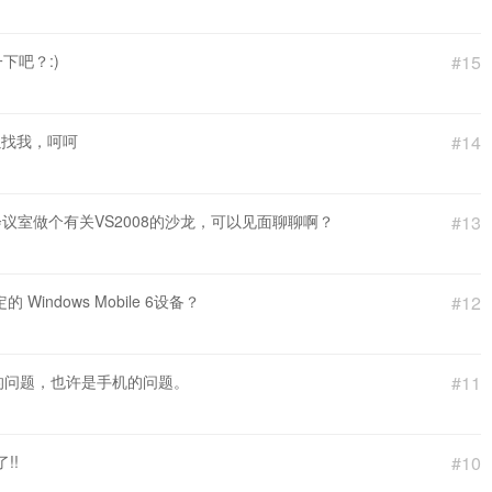
一下吧？:)
#15
以找我，呵呵
#14
议室做个有关VS2008的沙龙，可以见面聊聊啊？
#13
Windows Mobile 6设备？
#12
的问题，也许是手机的问题。
#11
!!
#10