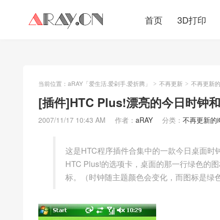
首页
3D打印
当前位置：
aRAY「爱生活.爱剁手.爱折腾」
不再更新
不再更新的iO
>
>
[插件]HTC Plus!漂亮的今日时钟
2007/11/17 10:43 AM
作者：
aRAY
分类：
不再更新的iOS
这是HTC程序插件合集中的一款今日桌面时
HTC Plus!的选项卡，桌面的那一行绿
标。（时钟随主题颜色会变化，而图标是绿