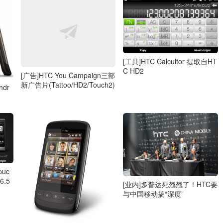
[工具]HTC Calcultor 提取自HT
C HD2
[广告]HTC You Campaign三部
新广告片(Tattoo/HD2/Touch2)
ndr
ouc
6.5
[业内]多普达死翘翘了！HTC要
与中国移动搞“深度”