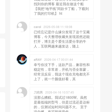
找到你的博客 最近我在做这个船
【我把“地平线”同款卡丁船，下载到
了我的打印机】 ht
carol
2026-05-08 11:18:08
已经忘记是什么缘分发现了这个宝藏
博客，今天整理收藏夹发现居然还能
打开，博主是个爱生活爱分享的牛
人，互联网越来越发达，随上
aRAY
2026-04-17 00:01:44
幸亏你没下手，这款产品，兼容性和
稳定性，非常差，开机与否全靠蒙，
经常没反应，我这个现在充电都充不
上了，就一个颜值好看，其
刀疤男
2026-04-16 10:57:45
没那么糟糕。我试过1800W。虽然
是最低端的型号，但是过流还是达标
的，仅测试短时间问题不大。 至于
说自燃，有可能就是作