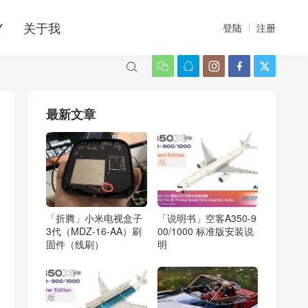
Y
关于我
登陆
注册






最新文章
「折腾」小米电视盒子
「说明书」空客A350-9
3代（MDZ-16-AA）刷
00/1000 标准版安装说
固件（线刷）
明