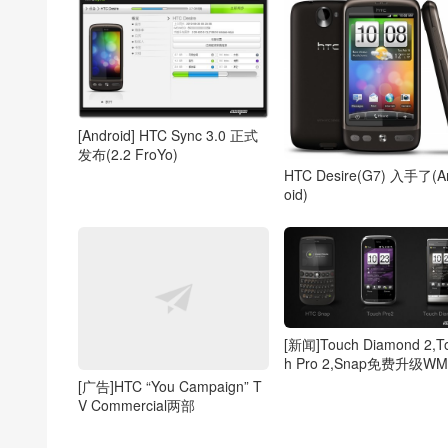
[Android] HTC Sync 3.0 正式
发布(2.2 FroYo)
HTC Desire(G7) 入手了(A
oid)
[新闻]Touch Diamond 2,T
h Pro 2,Snap免费升级WM
[广告]HTC “You Campaign” T
V Commercial两部