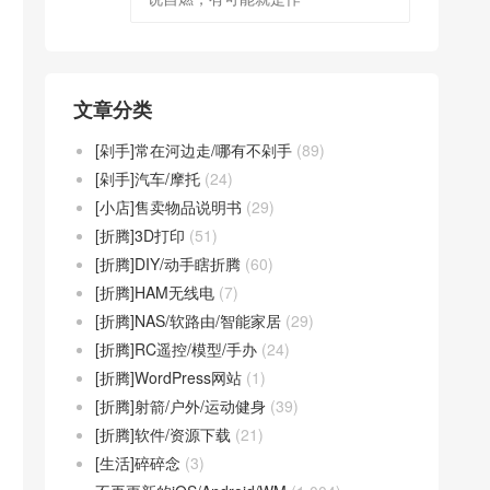
文章分类
[剁手]常在河边走/哪有不剁手
(89)
[剁手]汽车/摩托
(24)
[小店]售卖物品说明书
(29)
[折腾]3D打印
(51)
[折腾]DIY/动手瞎折腾
(60)
[折腾]HAM无线电
(7)
[折腾]NAS/软路由/智能家居
(29)
[折腾]RC遥控/模型/手办
(24)
[折腾]WordPress网站
(1)
[折腾]射箭/户外/运动健身
(39)
[折腾]软件/资源下载
(21)
[生活]碎碎念
(3)