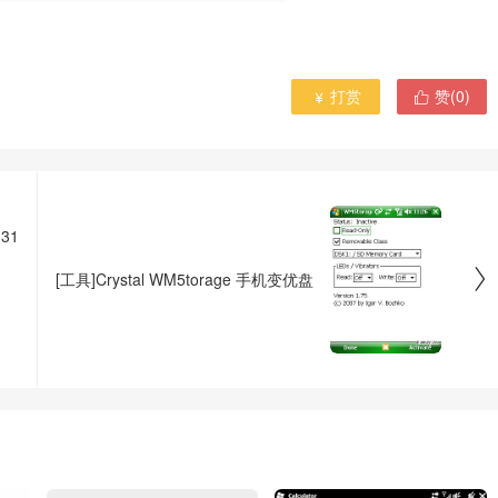
打赏
赞(
0
)


31

[工具]Crystal WM5torage 手机变优盘