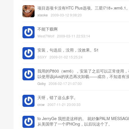
项目选项卡没有HTC Plus选项。三星i718+.wm6.1
xiaoke
2009-03-12 9:08:20
不能下载啊
West7Wolf
2009-03-11 22:53:14
安装，勾选后，没用，没效果。S1
SSXY
2009-01-02 15:25:24
我用的P800（wm6），安装了之后可以正常使用
以使用该plus的状态再次卸载——成功，不知道有
Goby
2008-02-17 21:07:00
天呀，错了这么多字。
crcw
2007-11-21 23:00:33
to JerryGe 我想是这样的。 就好像PALM M
从美国带了一个IPHOng，以后玩这个了。