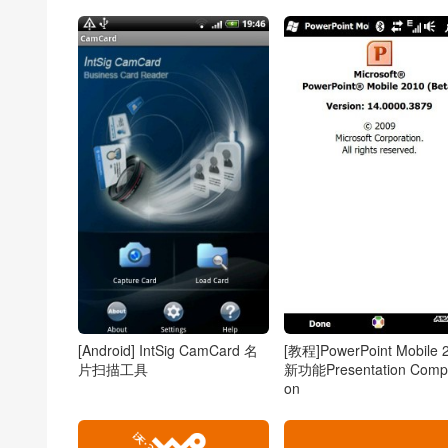
[Android] IntSig CamCard 名
[教程]PowerPoint Mobile 
片扫描工具
新功能Presentation Comp
on