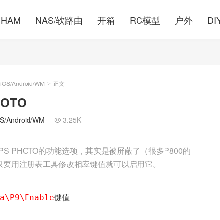
HAM
NAS/软路由
开箱
RC模型
户外
DI
S/Android/WM
正文
>
OTO
Android/WM
3.25K

PS PHOTO的功能选项，其实是被屏蔽了（很多P800的
其实只要用注册表工具修改相应键值就可以启用它。
a\P9\Enable
键值