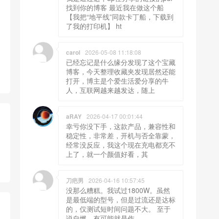
找到你的博客 最近我在做这个船
【我把“地平线”同款卡丁船，下载到
了我的打印机】 ht
carol
2026-05-08 11:18:08
已经忘记是什么缘分发现了这个宝藏
博客，今天整理收藏夹发现居然还能
打开，博主是个爱生活爱分享的牛
人，互联网越来越发达，随上
aRAY
2026-04-17 00:01:44
幸亏你没下手，这款产品，兼容性和
稳定性，非常差，开机与否全靠蒙，
经常没反应，我这个现在充电都充不
上了，就一个颜值好看，其
刀疤男
2026-04-16 10:57:45
没那么糟糕。我试过1800W。虽然
是最低端的型号，但是过流还是达标
的，仅测试短时间问题不大。 至于
说自燃，有可能就是作