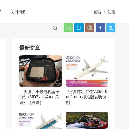
Y
关于我
登陆
注册






最新文章
「折腾」小米电视盒子
「说明书」空客A350-9
3代（MDZ-16-AA）刷
00/1000 标准版安装说
固件（线刷）
明