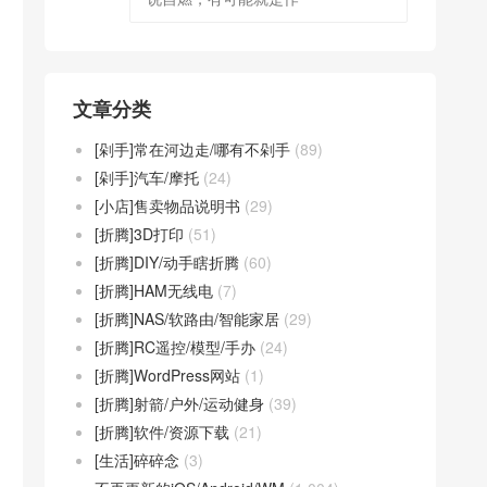
文章分类
[剁手]常在河边走/哪有不剁手
(89)
[剁手]汽车/摩托
(24)
[小店]售卖物品说明书
(29)
[折腾]3D打印
(51)
[折腾]DIY/动手瞎折腾
(60)
[折腾]HAM无线电
(7)
[折腾]NAS/软路由/智能家居
(29)
[折腾]RC遥控/模型/手办
(24)
[折腾]WordPress网站
(1)
[折腾]射箭/户外/运动健身
(39)
[折腾]软件/资源下载
(21)
[生活]碎碎念
(3)