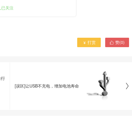
9人已关注
打赏
赞(
0
)


自行

[误区]让USB不充电，增加电池寿命