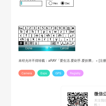
未经允许不得转载：
aRAY「爱生活.爱剁手.爱折腾」
»
[注
Camera
Exps
GPS
Registry
微信公
关注我
料！