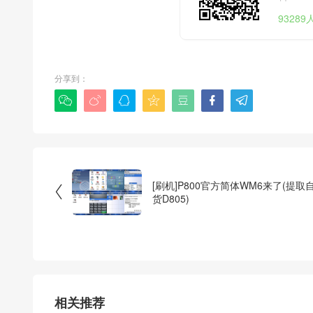
9328
分享到：







[刷机]P800官方简体WM6来了(提取

货D805)
相关推荐