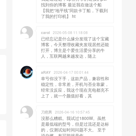
找到你的博客 最近我在做这个船
【我把“地平线”同款卡丁船，下载到
了我的打印机】 ht
carol
2026-05-08 11:18:08
已经忘记是什么缘分发现了这个宝藏
博客，今天整理收藏夹发现居然还能
打开，博主是个爱生活爱分享的牛
人，互联网越来越发达，随上
aRAY
2026-04-17 00:01:44
幸亏你没下手，这款产品，兼容性和
稳定性，非常差，开机与否全靠蒙，
经常没反应，我这个现在充电都充不
上了，就一个颜值好看，其
刀疤男
2026-04-16 10:57:45
没那么糟糕。我试过1800W。虽然
是最低端的型号，但是过流还是达标
的，仅测试短时间问题不大。 至于
说自燃，有可能就是作