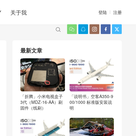
Y
关于我
登陆
注册






最新文章
「折腾」小米电视盒子
「说明书」空客A350-9
3代（MDZ-16-AA）刷
00/1000 标准版安装说
固件（线刷）
明