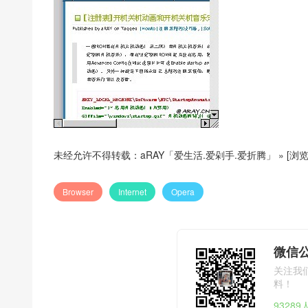
未经允许不得转载：
aRAY「爱生活.爱剁手.爱折腾」
»
[浏览
Browser
Internet
Opera
微信公
关注我
料！
9328