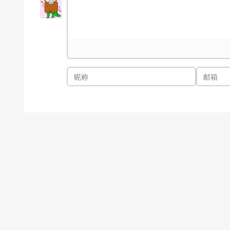
希望可以出一个中文版
爱好者
2008-05-18 16:28:05
javascript 支持不太理想. BTW, flash lit很爽,
Oran
2008-05-18 14:01:44
A4 输入法 在这个软件内无法使用。 本人的 dopod5
bywayboy
2008-01-12 11:59:25