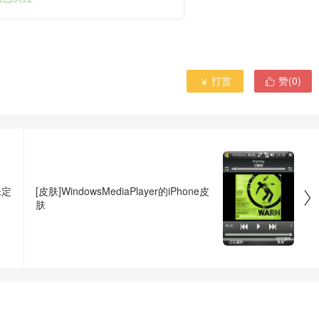
打赏
赞(
0
)


乐定
[皮肤]WindowsMediaPlayer的iPhone皮

肤