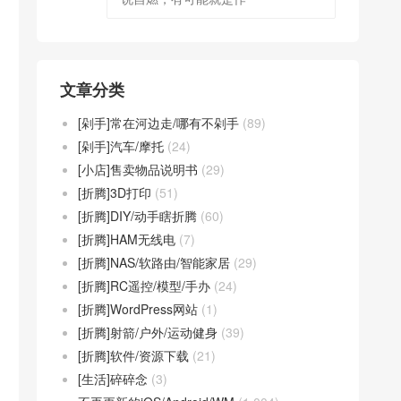
文章分类
[剁手]常在河边走/哪有不剁手
(89)
[剁手]汽车/摩托
(24)
[小店]售卖物品说明书
(29)
[折腾]3D打印
(51)
[折腾]DIY/动手瞎折腾
(60)
[折腾]HAM无线电
(7)
[折腾]NAS/软路由/智能家居
(29)
[折腾]RC遥控/模型/手办
(24)
[折腾]WordPress网站
(1)
[折腾]射箭/户外/运动健身
(39)
[折腾]软件/资源下载
(21)
[生活]碎碎念
(3)