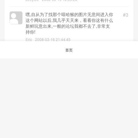
嘿,自从为了找那个嘻哈猴的图片无意间进入你
#3
这个网站以后,我几乎天天来，看看你这有什么
新鲜玩意出来,一般的论坛我都不去了,非常支
持你!
Eric
2008-03-16 21:44:45
首页
o(∩_∩)o... 老大，我又来支持你了
#2
shiwen531
2008-03-16 15:45:45
天气能够通过wap更新吗？
#1
wangyv98
2008-03-16 14:38:36
© 2026
aRAY「爱生活.爱剁手.爱折腾」
沪ICP备12047240号-1
沪公网安备
31023002000361号