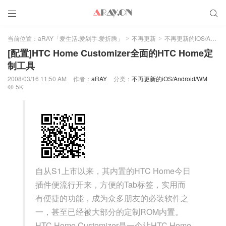


当前位置：
aRAY「爱生活.爱剁手.爱折腾」
不再更新
不再更新的iOS/Android/WM
>
>
[配置]HTC Home Customizer全面的HTC Home定
制工具
2008/03/16 11:50 AM
作者：
aRAY
分类：
不再更新的iOS/Android/WM
5K

自从S1上市以来，其内置的HTC Home今日
插件便流行开来，方便的Tab标签，实用而
有便捷的功能，成为众多朋友的必装软件之
一，甚至已经被大部分的定制ROM内置。
HTC Home Customizer是一个让HTC Home