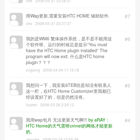
che
2008-05-31 23:28:37
用Wap更新,需要安装HTC HOME 辅助软件.
#7
che
2008-05-31 23:27:37
我的是WM6 繁体操作系统，是不是不能用这
#6
个软件呀。运行的时候总是提示“You must
have the HTC Home plugin installed” The
program will now exit. 什么是HTC home
plugin？？？
ongoing
2008-04-04 11:16:18
我想问一下，我安装6TEB但是却没有联系人
#5
这一栏，在HTC Home Customizer里我都已
经设置好了的，但是仍然没有。
liuyleo
2008-03-28 2:26:12
我用wap包月 无法更新天气啊!!!
by aRAY：
#4
HTC Home的天气需呀cmnet的网络才能更新
的。
zeoylee
2008-03-19 12:55:28